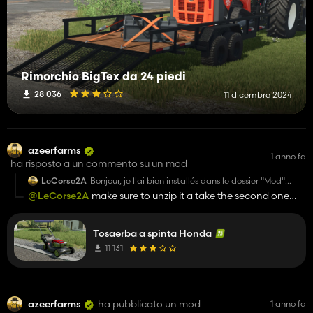
Rimorchio BigTex da 24 piedi
28 036
11 dicembre 2024
azeerfarms
1 anno fa
ha risposto a un commento su un mod
LeCorse2A
Bonjour, je l'ai bien installés dans le dossier "Mod"
mais je ne la voit pas dans mon gestionnaire de mod
@LeCorse2A
make sure to unzip it a take the second one
en jeux.
out into ur mods folder. Trying to figure out how to fix that
Tosaerba a spinta Honda
11 131
azeerfarms
ha pubblicato un mod
1 anno fa