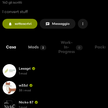
140 gli iscritti
I convert stuff
sottoscrivi
Messaggio
Work-
Casa
Mods
In-
Packs
2
0
Progress
Lesagri
1 mod
w33zl
38 i mod
Nicko 87
1 mod