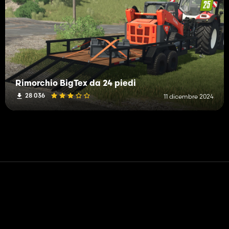
Rimorchio BigTex da 24 piedi
28 036
11 dicembre 2024
Contatto
Aiuto
Termini di servizio