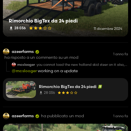
Rimorchio BigTex da 24 piedi
28 036
11 dicembre 2024
azeerfarms
1 anno fa
ha risposto a un commento su un mod
mcslooger
you cannot load the new holland skid steer on it also,
the ramp acts like it isnt a thing when down
@mcslooger
working on a update
Rimorchio BigTex da 24 piedi
28 036
azeerfarms
ha pubblicato un mod
1 anno fa