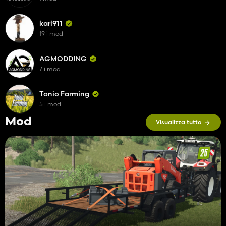
karl911
19 i mod
AGMODDING
7 i mod
Tonio Farming
5 i mod
Mod
Visualizza tutto