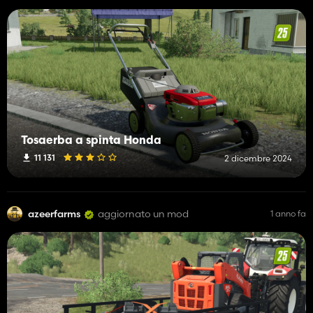
Tosaerba a spinta Honda
11 131
2 dicembre 2024
azeerfarms
aggiornato un mod
1 anno fa