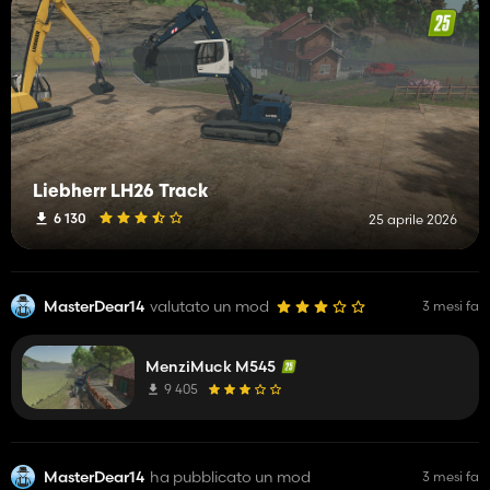
Liebherr LH26 Track
6 130
25 aprile 2026
MasterDear14
valutato un mod
3 mesi fa
MenziMuck M545
9 405
MasterDear14
ha pubblicato un mod
3 mesi fa