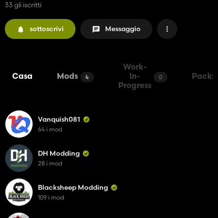
33 gli iscritti
sottoscrivi
Messaggio
Work-
Casa
Mods
In-
Packs
4
0
Progress
Vanquish081
64 i mod
DH Modding
28 i mod
Blacksheep Modding
109 i mod