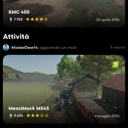
KMC 400
7 928
25 aprile 2026
Attività
MasterDear14
aggiornato un mod
3 mesi fa
MenziMuck M545
9 405
4 maggio 2026