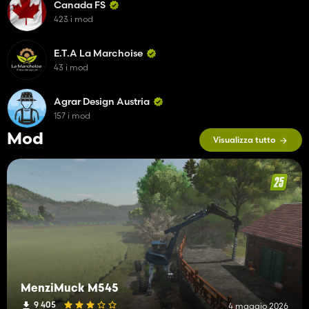
Canada FS
423 i mod
E.T.A La Marchoise
43 i mod
Agrar Design Austria
157 i mod
Mod
Visualizza tutto
MenziMuck M545
9 405
4 maggio 2026