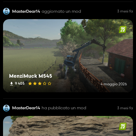
MasterDear14
aggiornato un mod
3 mesi fa
MenziMuck M545
9 405
4 maggio 2026
MasterDear14
ha pubblicato un mod
3 mesi fa