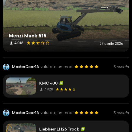
Menzi Muck 515
4 018
27 aprile 2026
MasterDear14
valutato un mod
3 mesi fa
KMC 400
7 928
MasterDear14
valutato un mod
3 mesi fa
Liebherr LH26 Track