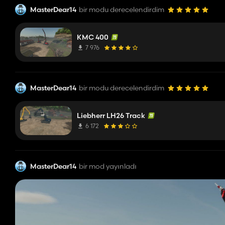
MasterDear14
bir modu derecelendirdim
KMC 400
7 976
MasterDear14
bir modu derecelendirdim
Liebherr LH26 Track
6 172
MasterDear14
bir mod yayınladı