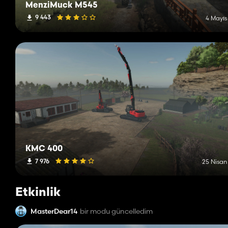
MenziMuck M545
9 443
4 Mayıs
KMC 400
7 976
25 Nisan
Etkinlik
MasterDear14
bir modu güncelledim