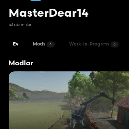
MasterDear14
33 aboneleri
Ev
Mods
Work-In-Progress
4
0
Modlar