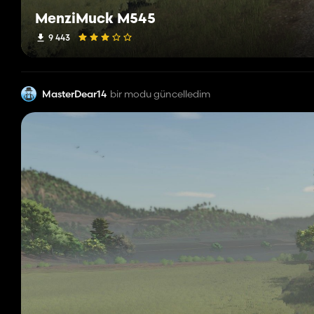
MenziMuck M545
9 443
MasterDear14
bir modu güncelledim