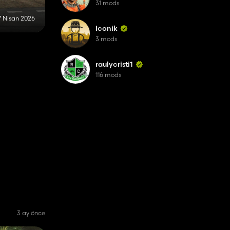
31 mods
7 Nisan 2026
Iconik
3 mods
raulycristi1
116 mods
3 ay önce