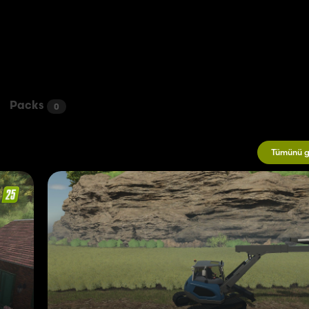
Packs
0
Tümünü g