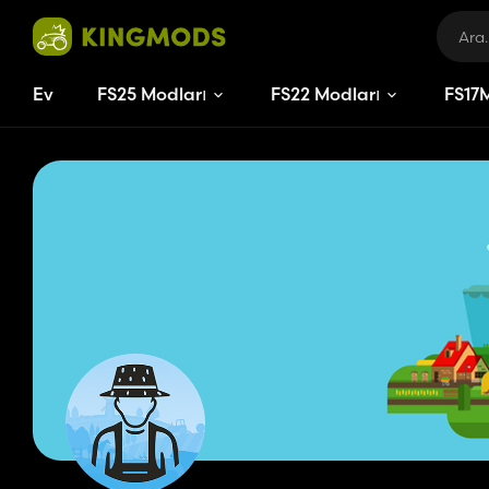
Ev
FS25 Modları
FS22 Modları
FS
17