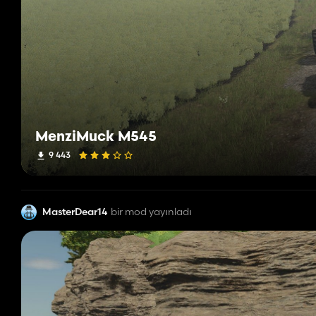
MenziMuck M545
9 443
MasterDear14
bir mod yayınladı