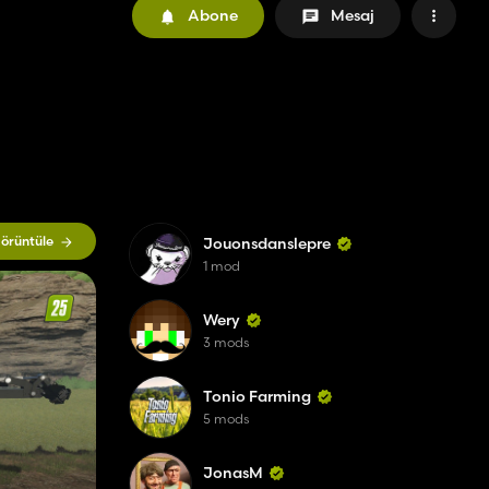
Abone
Mesaj
örüntüle
Jouonsdanslepre
1 mod
Wery
3 mods
Tonio Farming
5 mods
JonasM