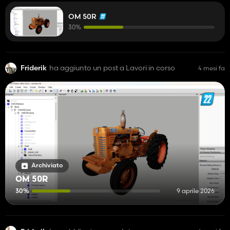
necessari, quindi forse in futuro.
OM 50R
30%
Friderik
ha aggiunto un post a Lavori in corso
4 mesi fa
Archiviato
OM 50R
30%
9 aprile 2026