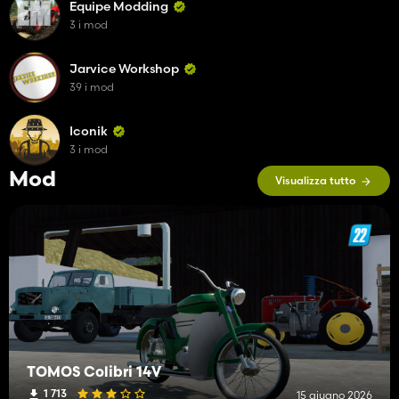
Equipe Modding
3 i mod
Jarvice Workshop
39 i mod
Iconik
3 i mod
Mod
Visualizza tutto
TOMOS Colibri 14V
1 713
15 giugno 2026