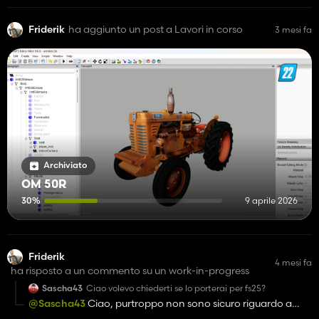
Friderik
ha aggiunto un post a Lavori in corso
3 mesi fa
Archiviato
OM 50R
30%
9 aprile 2026
Friderik
4 mesi fa
ha risposto a un commento su un work-in-progress
Sascha43
Ciao volevo chiederti se lo porterai per fs25?
@Sascha43
Ciao, purtroppo non sono sicuro riguardo a
FS25 dato che non possiedo il gioco e gli strumenti