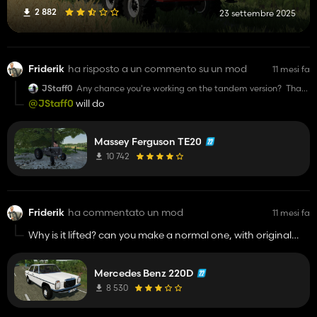
2 882
23 settembre 2025
Friderik
ha risposto a un commento su un mod
11 mesi fa
JStaff0
Any chance you're working on the tandem version? That
thing was cool.
@JStaff0
will do
Massey Ferguson TE20
10 742
Friderik
ha commentato un mod
11 mesi fa
Why is it lifted? can you make a normal one, with original
suspension and colourchoice?
please and thank you
Mercedes Benz 220D
8 530