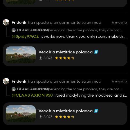
Friderik
ha risposto a un commento su un mod
6 mesi fa
CLAAS AXION 950
I am experiencing the same problem, they are not
shown while making a game and inside a game too.
@Spidy974CZ
it works now, thank you. only i cant make the
andoria work. and also it says interactive control as required
but it uses simple interactive.
Vecchia mietitrice polacca
8 047
Friderik
ha risposto a un commento su un mod
6 mesi fa
CLAAS AXION 950
I am experiencing the same problem, they are not
shown while making a game and inside a game too.
@CLAAS AXION 950
i tried modyfying the moddesc and it
still does not appear in mod manager to create a new save. i
cant even change my language to polish. maybe try to
Vecchia mietitrice polacca
upload an actually working mod instead of a mod which
works in very specific conditions, and if the mod needs any
8 047
adjustments you usually warn people about it in the
description on the uploaded mod.