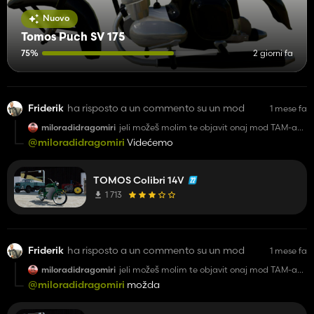
Nuovo
Tomos Puch SV 175
75%
2 giorni fa
Friderik
ha risposto a un commento su un mod
1 mese fa
miloradidragomiri
jeli možeš molim te objavit onaj mod TAM-a
5500 iz pozadine
@miloradidragomiri
Videćemo
TOMOS Colibri 14V
1 713
Friderik
ha risposto a un commento su un mod
1 mese fa
miloradidragomiri
jeli možeš molim te objavit onaj mod TAM-a
5500 iz pozadine
@miloradidragomiri
možda