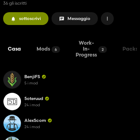
36 gli iscritti
sottoscrivi
Messaggio
Work-
Casa
Mods
In-
Packs
6
2
Progress
BenjiFS
5 i mod
5oteruud
24 i mod
AlexScom
24 i mod