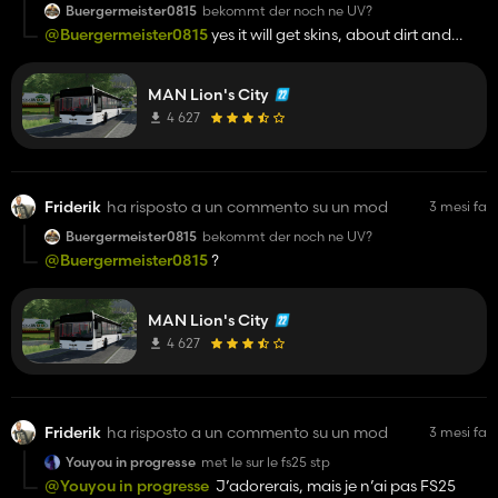
Buergermeister0815
bekommt der noch ne UV?
@Buergermeister0815
yes it will get skins, about dirt and
scratches on the bus i am not usre
MAN Lion's City
4 627
Friderik
ha risposto a un commento su un mod
3 mesi fa
Buergermeister0815
bekommt der noch ne UV?
@Buergermeister0815
?
MAN Lion's City
4 627
Friderik
ha risposto a un commento su un mod
3 mesi fa
Youyou in progresse
met le sur le fs25 stp
@Youyou in progresse
J’adorerais, mais je n’ai pas FS25