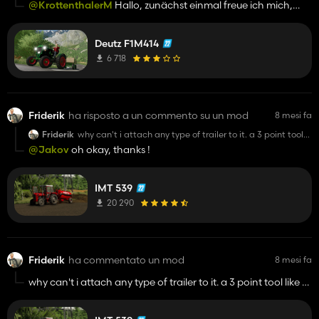
@KrottenthalerM
Hallo, zunächst einmal freue ich mich,
dass du dich gemeldet und mich daran erinnert hast. Ich
habe die F3 Deutz tatsächlich ein wenig vergessen. Es tut mir
Deutz F1M414
leid, dass ich dich warten ließ. Ich fange jetzt an, sie
fertigzustellen, damit du sie so schnell wie möglich
6 718
bekommst. Grüße
Friderik
ha risposto a un commento su un mod
8 mesi fa
Friderik
why can't i attach any type of trailer to it. a 3 point tool
like a plow or anything that needs hydraulics i can but
@Jakov
oh okay, thanks !
not trailer. is the mod broken or am i an idiot
IMT 539
20 290
Friderik
ha commentato un mod
8 mesi fa
why can't i attach any type of trailer to it. a 3 point tool like a
plow or anything that needs hydraulics i can but not trailer. is
the mod broken or am i an idiot