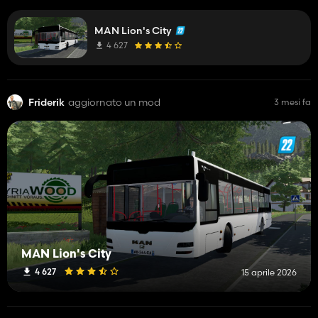
MAN Lion's City
4 627
Friderik
aggiornato un mod
3 mesi fa
MAN Lion's City
4 627
15 aprile 2026