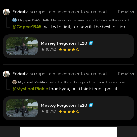
Friderik
ha risposto a un commento su un mod
11 mesi fa
Copper1945
Hello I have a bug where I can't change the color the
engine bonnet and everything but the front and rear
@Copper1945
i will try to fix it, for now its the best to stick
axle are battleship gray
with the battleship grey
Massey Ferguson TE20
10 742
Friderik
ha risposto a un commento su un mod
11 mesi fa
Mystical Pickle
nice. what is the other grey tractor in the second
picture? Bulldog ?
@Mystical Pickle
thank you, but i think i can't post it
because it is an obvious mod edit. I used the bulldog
package which includes all bulldogs. I am planning to
Massey Ferguson TE20
change them all
10 742
Friderik
valutato un mod
11 mesi fa