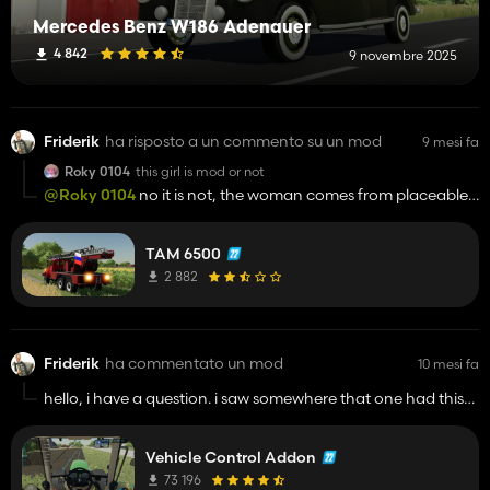
Mercedes Benz W186 Adenauer
4 842
9 novembre 2025
Friderik
ha risposto a un commento su un mod
9 mesi fa
Roky 0104
this girl is mod or not
@Roky 0104
no it is not, the woman comes from placeable
people mod
TAM 6500
2 882
Friderik
ha commentato un mod
10 mesi fa
hello, i have a question. i saw somewhere that one had this
mod, and used it realisticaly. i dont know how to turn it on.
the option i am talking about is hand trottle or *standgas*
Vehicle Control Addon
where the vehicle drives in gear without a driver. i would
really appreciate if someone told me.
73 196