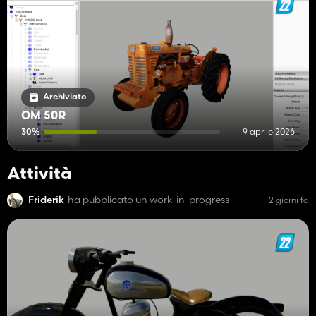
Archiviato
OM 50R
30%
9 aprile 2026
Attività
Friderik
ha pubblicato un work-in-progress
2 giorni fa