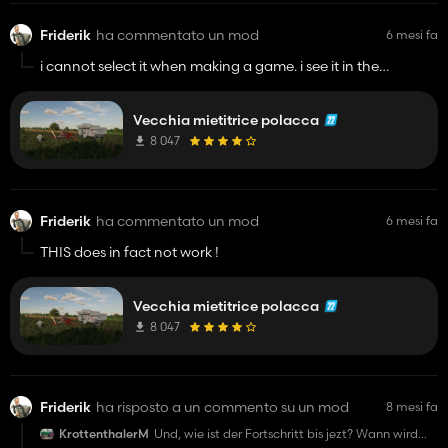
Friderik
ha commentato un mod
6 mesi fa
i cannot select it when making a game. i see it in the
downloaded files but cant turn it on. if there are any
dependencies tell that in the description of the mod.
Vecchia mietitrice polacca
8 047
Friderik
ha commentato un mod
6 mesi fa
THIS does in fact not work !
Vecchia mietitrice polacca
8 047
Friderik
ha risposto a un commento su un mod
8 mesi fa
KrottenthalerM
Und, wie ist der Fortschritt bis jezt? Wann wird
die Mod ungefähr fertig?