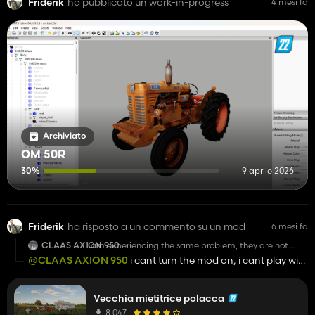
Friderik
ha pubblicato un work-in-progress
4 mesi fa
Archiviato
OM 50R
30%
9 aprile 2026
Friderik
ha risposto a un commento su un mod
6 mesi fa
CLAAS AXION 950
I am experiencing the same problem, they are not
shown while making a game and inside a game too.
@CLAAS AXION 950
i cant turn the mod on, i cant play with
it
Vecchia mietitrice polacca
8 047