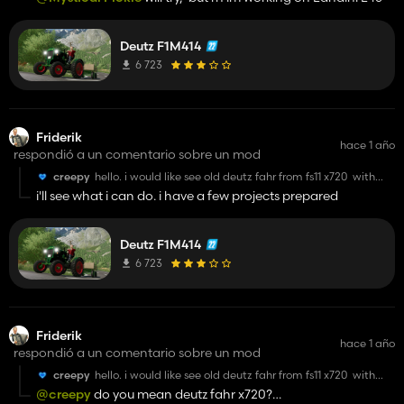
Deutz F1M414
6 723
Friderik
hace 1 año
respondió a un comentario sobre un mod
creepy
hello. i would like see old deutz fahr from fs11 x720 with
metal fenders rear but i found one in fs15. if you can do it it
i'll see what i can do. i have a few projects prepared
will be good man by the way keep up with modding
😎
Deutz F1M414
6 723
Friderik
hace 1 año
respondió a un comentario sobre un mod
creepy
hello. i would like see old deutz fahr from fs11 x720 with
metal fenders rear but i found one in fs15. if you can do it it
@creepy
do you mean deutz fahr x720?
will be good man by the way keep up with modding