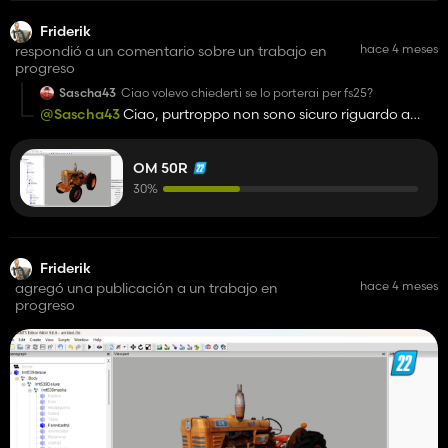
Friderik
hace 4 meses
respondió a un comentario sobre un trabajo en
progreso
Sascha43
Ciao volevo chiederti se lo porterai per fs25?
@Sascha43
Ciao, purtroppo non sono sicuro riguardo a
FS25 dato che non possiedo il gioco e gli strumenti
necessari, quindi forse in futuro.
OM 50R
30%
Friderik
hace 4 meses
agregó una publicación a un trabajo en
progreso