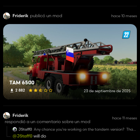
Friderik
publicó un mod
hace 10 meses
TAM 6500
2 882
23 de septiembre de 2025
Friderik
hace 11 meses
respondió a un comentario sobre un mod
JStaff0
Any chance you're working on the tandem version? That
thing was cool.
@JStaff0
will do