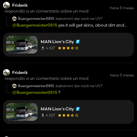
Friderik
hace 3 meses
respondió a un comentario sobre un mod
Buergermeister0815
bekommt der noch ne UV?
@Buergermeister0815
yes it will get skins, about dirt and
scratches on the bus i am not usre
MAN Lion's City
4 627
Friderik
hace 3 meses
respondió a un comentario sobre un mod
Buergermeister0815
bekommt der noch ne UV?
@Buergermeister0815
?
MAN Lion's City
4 627