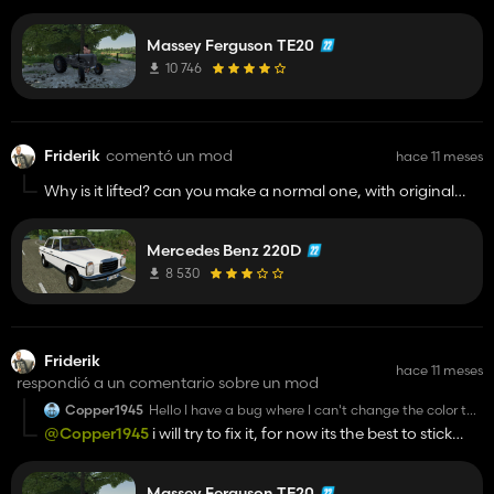
Massey Ferguson TE20
10 746
Friderik
comentó un mod
hace 11 meses
Why is it lifted? can you make a normal one, with original
suspension and colourchoice?
please and thank you
Mercedes Benz 220D
8 530
Friderik
hace 11 meses
respondió a un comentario sobre un mod
Copper1945
Hello I have a bug where I can't change the color the
engine bonnet and everything but the front and rear
@Copper1945
i will try to fix it, for now its the best to stick
axle are battleship gray
with the battleship grey
Massey Ferguson TE20