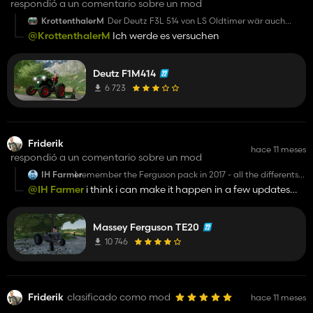
respondió a un comentario sobre un mod
KrottenthalerM
Der Deutz F3L 514 von LS Oldtimer wär auch
schön im 22er zu sehen
@KrottenthalerM
Ich werde es versuchen
Deutz F1M414
6 723
Friderik
hace 11 meses
respondió a un comentario sobre un mod
IH Farmer
I remember the Ferguson pack in 2017 - all the differents
types and the banana loader. Wonder whether they will
@IH Farmer
i think i can make it happen in a few updates
ever come back
away
Massey Ferguson TE20
10 746
Friderik
clasificado como mod
hace 11 meses