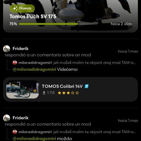
Nuevo
Tomos Puch SV 175
75%
hace 2 días
Friderik
hace 1 mes
respondió a un comentario sobre un mod
miloradidragomiri
jeli možeš molim te objavit onaj mod TAM-a
5500 iz pozadine
@miloradidragomiri
Videćemo
TOMOS Colibri 14V
1 713
Friderik
hace 1 mes
respondió a un comentario sobre un mod
miloradidragomiri
jeli možeš molim te objavit onaj mod TAM-a
5500 iz pozadine
@miloradidragomiri
možda