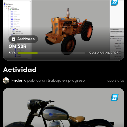
Archivado
OM 50R
30%
9 de abril de 2026
Actividad
Friderik
publicó un trabajo en progreso
hace 2 días