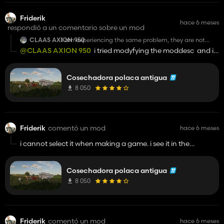
Friderik
hace 6 meses
respondió a un comentario sobre un mod
CLAAS AXION 950
I am experiencing the same problem, they are not
shown while making a game and inside a game too.
@CLAAS AXION 950
i tried modyfying the moddesc and it
still does not appear in mod manager to create a new save. i
cant even change my language to polish. maybe try to
Cosechadora polaca antigua
upload an actually working mod instead of a mod which
works in very specific conditions, and if the mod needs any
8 050
adjustments you usually warn people about it in the
description on the uploaded mod.
Friderik
comentó un mod
hace 6 meses
i cannot select it when making a game. i see it in the
downloaded files but cant turn it on. if there are any
dependencies tell that in the description of the mod.
Cosechadora polaca antigua
8 050
Friderik
comentó un mod
hace 6 meses