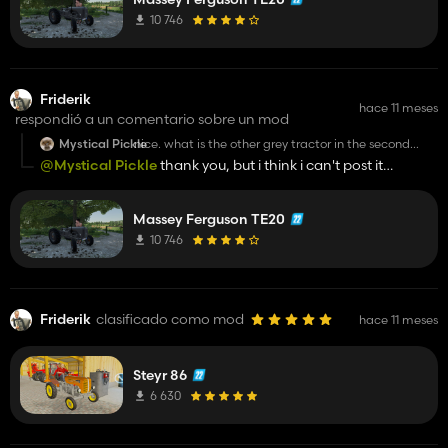
10 746
Friderik
hace 11 meses
respondió a un comentario sobre un mod
Mystical Pickle
nice. what is the other grey tractor in the second
picture? Bulldog ?
@Mystical Pickle
thank you, but i think i can't post it
because it is an obvious mod edit. I used the bulldog
package which includes all bulldogs. I am planning to
Massey Ferguson TE20
change them all
10 746
Friderik
clasificado como mod
hace 11 meses
Steyr 86
6 630