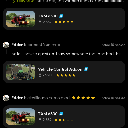
@Roky 0104
no it is not, the woman comes from placeable
people mod
TAM 6500
2 882
Friderik
comentó un mod
hace 10 meses
hello, i have a question. i saw somewhere that one had this
mod, and used it realisticaly. i dont know how to turn it on.
the option i am talking about is hand trottle or *standgas*
Vehicle Control Addon
where the vehicle drives in gear without a driver. i would
really appreciate if someone told me.
73 200
thank you
Friderik
clasificado como mod
hace 10 meses
TAM 6500
2 882