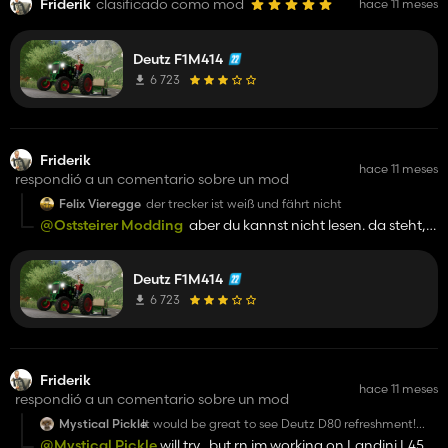
Friderik
clasificado como mod
hace 11 meses
Deutz F1M414
6 723
Friderik
hace 11 meses
respondió a un comentario sobre un mod
Felix Vieregge
der trecker ist weiß und fährt nicht
@Oststeirer Modding
aber du kannst nicht lesen. da steht,
dass es Beta ist. Ich habe gesagt, dass ich es noch
verbessern muss.
Deutz F1M414
6 723
Friderik
hace 11 meses
respondió a un comentario sobre un mod
Mystical Pickle
It would be great to see Deutz D80 refreshment!
Nice work.
@Mystical Pickle
will try, but rn im working on Landini L45