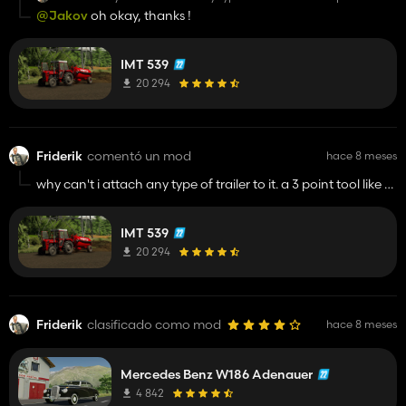
like a plow or anything that needs hydraulics i can but
@Jakov
oh okay, thanks !
not trailer. is the mod broken or am i an idiot
IMT 539
20 294
Friderik
comentó un mod
hace 8 meses
why can't i attach any type of trailer to it. a 3 point tool like a
plow or anything that needs hydraulics i can but not trailer. is
the mod broken or am i an idiot
IMT 539
20 294
Friderik
clasificado como mod
hace 8 meses
Mercedes Benz W186 Adenauer
4 842