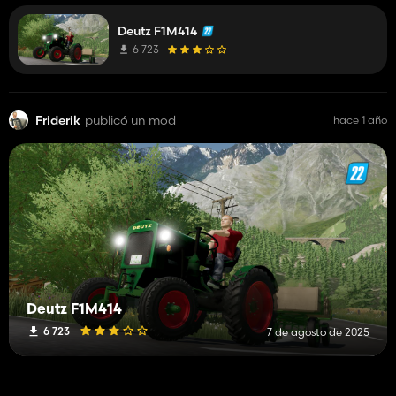
reparieren. Ich entschuldige mich.
Deutz F1M414
6 723
Friderik
publicó un mod
hace 1 año
Deutz F1M414
6 723
7 de agosto de 2025