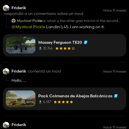
Friderik
hace 11 meses
respondió a un comentario sobre un mod
Mystical Pickle
nice. what is the other grey tractor in the second
picture? Bulldog ?
@Mystical Pickle
Landini L45. I am working on it.
Massey Ferguson TE20
10 746
Friderik
comentó un mod
hace 11 meses
Hello,
i was wondering if you could make this lkw driveable. I am
trying but i can't seem to make it work. It looses all textures.
Pack Colmenas de Abejas Balcánicas
If anyone can make, i would be very thankful
6 137
Friderik
hace 11 meses