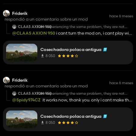
Friderik
hace 6 meses
respondió a un comentario sobre un mod
CLAAS AXION 950
I am experiencing the same problem, they are not
shown while making a game and inside a game too.
@CLAAS AXION 950
i cant turn the mod on, i cant play with
it
Cosechadora polaca antigua
8 050
Friderik
hace 6 meses
respondió a un comentario sobre un mod
CLAAS AXION 950
I am experiencing the same problem, they are not
shown while making a game and inside a game too.
@Spidy974CZ
it works now, thank you. only i cant make the
andoria work. and also it says interactive control as required
but it uses simple interactive.
Cosechadora polaca antigua
8 050