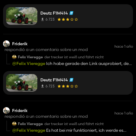
like this one:
😎
https://www.kingmods.net/pt/fs22/mods/13643/deutz-
Deutz F1M414
fahr-agroton-x720
6 723
Friderik
hace 1 año
respondió a un comentario sobre un mod
Felix Vieregge
der trecker ist weiß und fährt nicht
@Felix Vieregge
Ich habe gerade den Link ausprobiert, den
ich angehängt habe, und bei mir hat alles funktioniert.
Vielleicht stimmt etwas mit deinem Computer nicht.
Deutz F1M414
6 723
Friderik
hace 1 año
respondió a un comentario sobre un mod
Felix Vieregge
der trecker ist weiß und fährt nicht
@Felix Vieregge
Es hat bei mir funktioniert, ich werde es