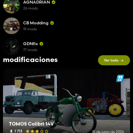
AGNADRIAN
26 mods
CB Modding
19 mods
GDNfix
77 mods
modificaciones
Ver todo
TOMOS Colibri 14V
1 713
15 de junio de 2026