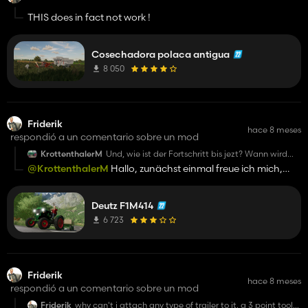
THIS does in fact not work !
Cosechadora polaca antigua
8 050
Friderik
hace 8 meses
respondió a un comentario sobre un mod
KrottenthalerM
Und, wie ist der Fortschritt bis jezt? Wann wird
die Mod ungefähr fertig?
@KrottenthalerM
Hallo, zunächst einmal freue ich mich,
dass du dich gemeldet und mich daran erinnert hast. Ich
habe die F3 Deutz tatsächlich ein wenig vergessen. Es tut mir
Deutz F1M414
leid, dass ich dich warten ließ. Ich fange jetzt an, sie
fertigzustellen, damit du sie so schnell wie möglich
6 723
bekommst. Grüße
Friderik
hace 8 meses
respondió a un comentario sobre un mod
Friderik
why can't i attach any type of trailer to it. a 3 point tool