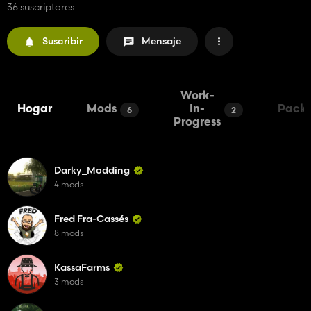
36 suscriptores
Suscribir
Mensaje
Work-
Hogar
Mods
In-
Pack
6
2
Progress
Darky_Modding
4 mods
Fred Fra-Cassés
8 mods
KassaFarms
3 mods