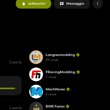
sottoscrivi
Messaggio
Langreomodding
29 i mod
2 anni fa
FRacingModding
7 i mod
MechNoxer
9 i mod
BWR Farms
2 anni fa