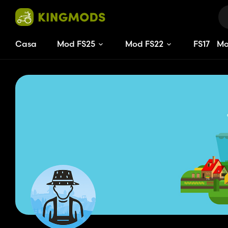
Casa
Mod FS25
Mod FS22
FS
17
M