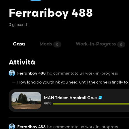
Ferrariboy 488
0 gli iscritti
Casa
Mods
Work-In-Progress
0
0
Attività
Ferrariboy 488
ha commentato un work-in-progress
How long do you think you need untill the crane is finally 
MAN Tridem Ampiroll Grue
99%
Ferrariboy 488
ha commentato un work-in-progress