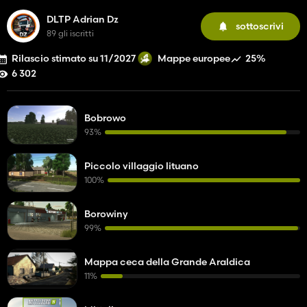
DLTP Adrian Dz
sottoscrivi
89 gli iscritti
Rilascio stimato su 11/2027
25%
Mappe europee
6 302
Bobrowo
93%
Piccolo villaggio lituano
100%
Borowiny
99%
Mappa ceca della Grande Araldica
11%