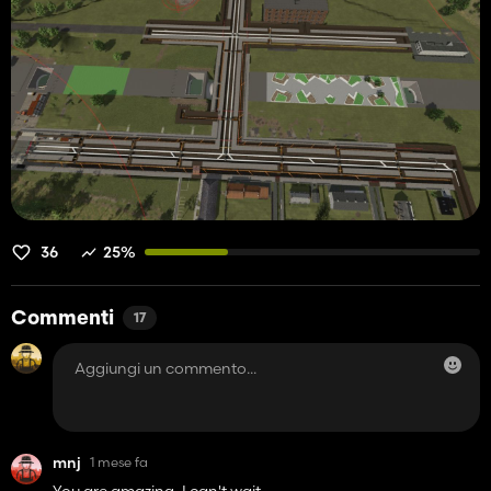
36
25%
Commenti
17
mnj
1 mese fa
You are amazing, I can't wait