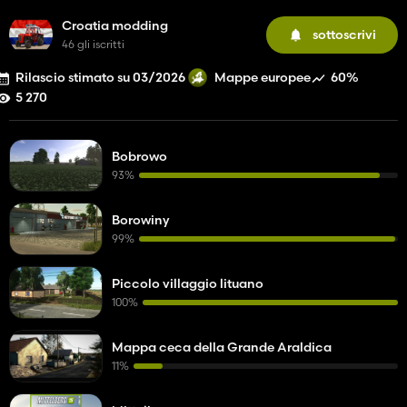
Croatia modding
sottoscrivi
46 gli iscritti
Rilascio stimato su 03/2026
60%
Mappe europee
5 270
Bobrowo
93%
Borowiny
99%
Piccolo villaggio lituano
100%
Mappa ceca della Grande Araldica
11%