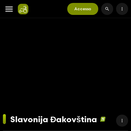
Accesso
Slavonija Đakovština