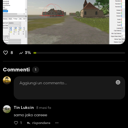
8
3%
Commenti
1
Tin Lukcin
8 mesi fa
samo jako careee
1
rispondere