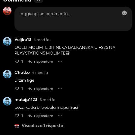
Commenti
19
Veljko13
4 mesi fa
OCELI MOLIMTE BIT NEKA BALKANSKA U FS25 NA
PLAYSTATION5 MOLIMTE😀
1
rispondere
Chatko
4 mesi fa
Držim fige!
1
rispondere
matejp1123
5 mesi fa
pozz, kada bi trebala mapa izaći
1
rispondere
Visualizza 1 risposta