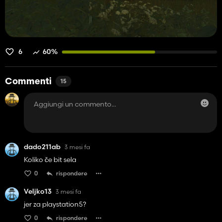
6
60%
Commenti
15
dado211ab
3 mesi fa
Koliko če bit sela
0
rispondere
Veljko13
3 mesi fa
jer za playstation5?
0
rispondere