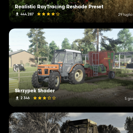
Realistic RayTracing Reshade Preset
444 287
29 lugli
Skrzypek Shader
2 346
5 gio