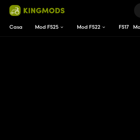
Casa
Mod FS25
Mod FS22
FS
17
M