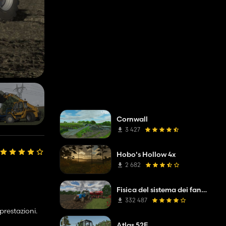
Cornwall
3 427
Hobo's Hollow 4x
2 682
Fisica del sistema dei fanghi
332 487
prestazioni.
Atlas 52E