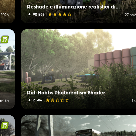
Reshade e illuminazione realistici di nuova generazione
90 563
o 2026
27 no
Rid-Hobbs Photorealism Shader
2 384
rni fa
1 