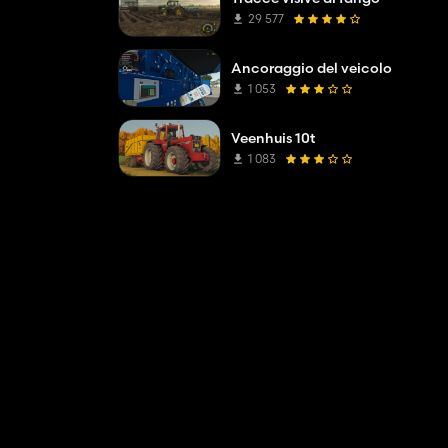
29 577
Ancoraggio del veicolo
1 053
Veenhuis 10t
1 083