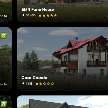
EMR Farm House
30 650
na fa
2
Casa Grande
1 183
rni fa