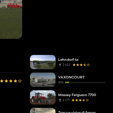
Lehndorf 4x
2 652
VAXONCOURT
10%
Massey Ferguson 7700
2 271
Tracce visive di fango