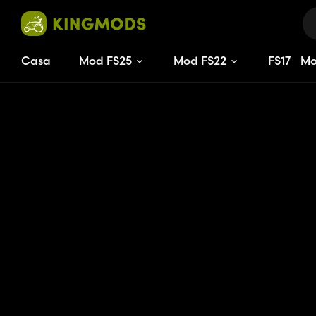
Casa
Mod FS25
Mod FS22
FS
17
M