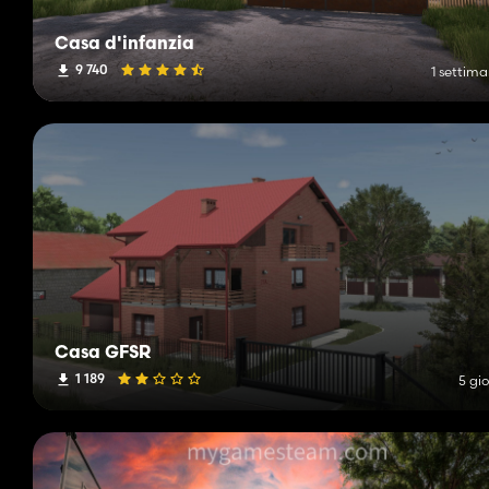
Casa d'infanzia
9 740
1 settima
Casa GFSR
1 189
5 gio