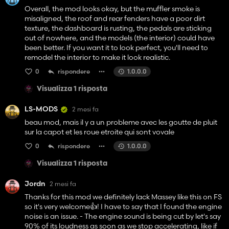
Overall, the mod looks okay, but the muffler smoke is
misaligned, the roof and rear fenders have a poor dirt
texture, the dashboard is rusting, the pedals are sticking
out of nowhere, and the models (the interior) could have
been better. If you want it to look perfect, you'll need to
remodel the interior to make it look realistic.
0
rispondere
1.0.0.0
Visualizza 1 risposta
LS-MODS
2 mesi fa
beau mod, mais il y a un probleme avec les goutte de pluit
sur la capot et les roue etroite qui sont vovale
0
rispondere
1.0.0.0
Visualizza 1 risposta
Jordn
2 mesi fa
Thanks for this mod we definitely lack Massey like this on FS
so it's very welcome👍️! I have to say that I found the engine
noise is an issue. - The engine sound is being cut by let's say
90% of its loudness as soon as we stop accelerating, like if