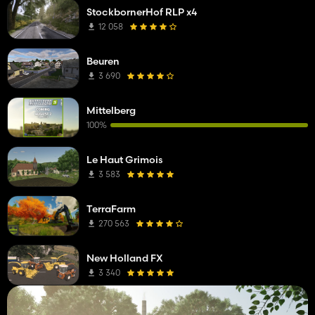
StockbornerHof RLP x4
12 058
Beuren
3 690
Mittelberg
100%
Le Haut Grimois
3 583
TerraFarm
270 563
New Holland FX
3 340