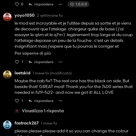
0
rispondere
1.0.0.0
yoyo1050
2 settimane fa
le mod est incroyable et je l'utilise depuis sa sortie et je viens
de decouvrir que l'atelage chargeur quike de base ( j'ai
essayer le q6m et le q7m ) legèrement trop large et du coup
l'attelage depasse un peu de la fouche . c'est un details
insignifiant mais j'espere que tu pourras le corriger et
d'autre par je ne trouve pas de chargeur mx asser gros pour
Per saperne di più
le tracteur car ceux du pack mx sont un peu trop petit donc
1
rispondere
si vous avez des mod de chargeur mx bien ( avec les flexible
qui se connecte je suis preneur merci
leetskid
1 mese fa
(modificato)
Maybe the cab fix? The real one has the black on side. But
beside that! GREAT mod! Thank you for the 7400 series that
needed in fs19-fs22- and now we got it! ALL LOVE
1
rispondere
Visualizza 1 risposta
fastrack267
1 mese fa
please please please add it so you can change the colour