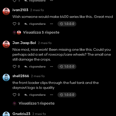
1
rispondere
ivan2103
2 mesi fa
Wish someone would make 6400 series like this.. Great mod
0
rispondere
1.0.0.0
Visualizza 3 risposte
Jan Jaap Bol
2 mesi fa
Nice mod, nice work! Been missing one like this. Could you
perhaps add a set of rowcrop/care wheels? The small one
still damage the crops.
0
rispondere
1.0.0.0
shell2866
2 mesi fa
the front loader clips through the fuel tank and the
daynavt logo is lo quality
0
rispondere
1.0.0.0
Visualizza 1 risposta
Grudziu23
2 mesi fa