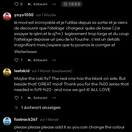
0
Antwort
1.0.0.0
yoyo1050
vor 1 Woche
le mod est incroyable et je l'utilise depuis sa sortie et je viens
de decouvrir que l'atelage chargeur quike de base ( j'ai
essayer le q6m et le q7m ) legèrement trop large et du coup
l'attelage depasse un peu de la fouche . c'est un details
insignifiant mais j'espere que tu pourras le corriger et
d'autre par je ne trouve pas de chargeur mx asser gros pour
Weiterlesen
le tracteur car ceux du pack mx sont un peu trop petit donc
1
Antwort
si vous avez des mod de chargeur mx bien ( avec les flexible
qui se connecte je suis preneur merci
leetskid
vor 1 Monat
(bearbeitet)
Maybe the cab fix? The real one has the black on side. But
beside that! GREAT mod! Thank you for the 7400 series that
needed in fs19-fs22- and now we got it! ALL LOVE
1
Antwort
1 Antwort anzeigen
fastrack267
vor 1 Monat
please please please add it so you can change the colour