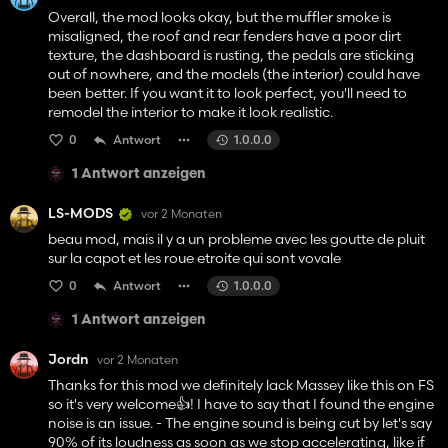
Overall, the mod looks okay, but the muffler smoke is
misaligned, the roof and rear fenders have a poor dirt
texture, the dashboard is rusting, the pedals are sticking
out of nowhere, and the models (the interior) could have
been better. If you want it to look perfect, you'll need to
remodel the interior to make it look realistic.
0
Antwort
1.0.0.0
1 Antwort anzeigen
LS-MODS
vor 2 Monaten
beau mod, mais il y a un probleme avec les goutte de pluit
sur la capot et les roue etroite qui sont vovale
0
Antwort
1.0.0.0
1 Antwort anzeigen
Jordn
vor 2 Monaten
Thanks for this mod we definitely lack Massey like this on FS
so it's very welcome👍️! I have to say that I found the engine
noise is an issue. - The engine sound is being cut by let's say
90% of its loudness as soon as we stop accelerating, like if