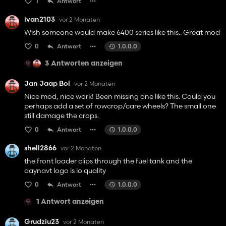
1
Antwort
ivan2103
vor 2 Monaten
Wish someone would make 6400 series like this.. Great mod
0
Antwort
1.0.0.0
3 Antworten anzeigen
Jan Jaap Bol
vor 2 Monaten
Nice mod, nice work! Been missing one like this. Could you
perhaps add a set of rowcrop/care wheels? The small one
still damage the crops.
0
Antwort
1.0.0.0
shell2866
vor 2 Monaten
the front loader clips through the fuel tank and the
daynavt logo is lo quality
0
Antwort
1.0.0.0
1 Antwort anzeigen
Grudziu23
vor 2 Monaten