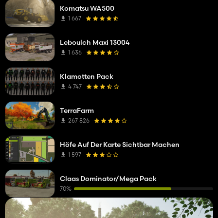
Komatsu WA500
1 667
Leboulch Maxi 13004
1 636
Klamotten Pack
4 747
TerraFarm
267 826
Höfe Auf Der Karte Sichtbar Machen
1 597
Claas Dominator/Mega Pack
70%