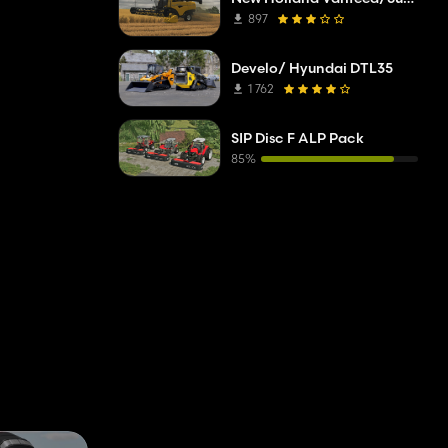
897
Develo/ Hyundai DTL35
1 762
SIP Disc F ALP Pack
85%