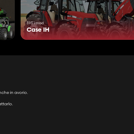
393 i mod
Case IH
nche in avorio.
ttarlo.