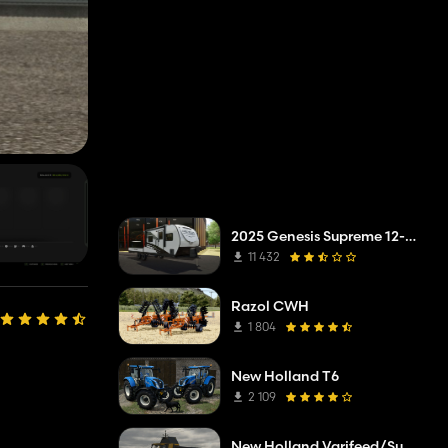
2025 Genesis Supreme 12-14.6RB Toy Hauler
11 432
Razol CWH
1 804
New Holland T6
2 109
New Holland Varifeed/Superflex