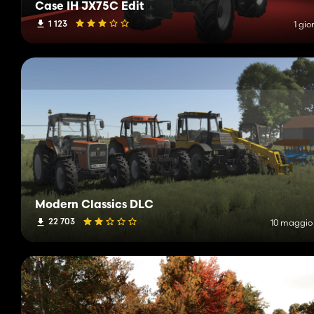
Case IH JX75C Edit
1 123
1 gio
Modern Classics DLC
22 703
10 maggio