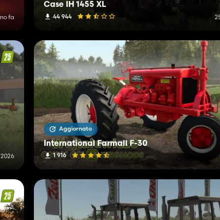
Case IH 1455 XL
44 944
rno fa
2
Aggiornato
International Farmall F-30
1 916
 2026