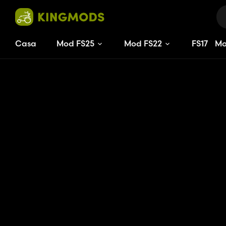
Casa
Mod FS25
Mod FS22
FS
17
M