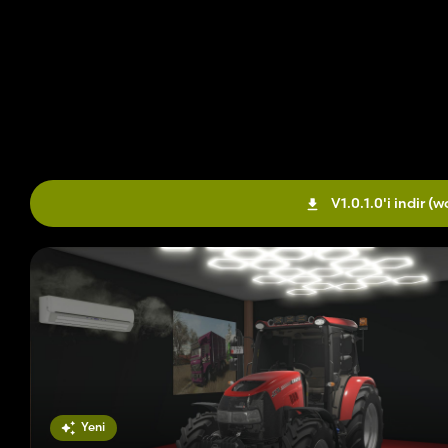
V1.0.1.0'i indir
(w
Yeni