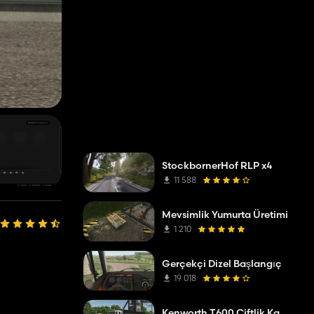
StockbornerHof RLP x4
11 588
Mevsimlik Yumurta Üretimi
1 210
Gerçekçi Dizel Başlangıç
19 018
Kenworth T600 Çiftlik Kamyonu