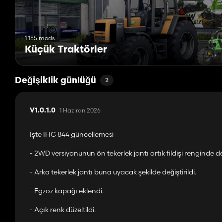
1 185 mods
Küçük Traktörler
Değişiklik günlüğü
2
1 Haziran 2026
V1.0.1.0
İşte IHC 844 güncellemesi
- 2WD versiyonunun ön tekerlek jantı artık fildişi renginde d
- Arka tekerlek jantı buna uyacak şekilde değiştirildi.
- Egzoz kapağı eklendi.
- Açık renk düzeltildi.