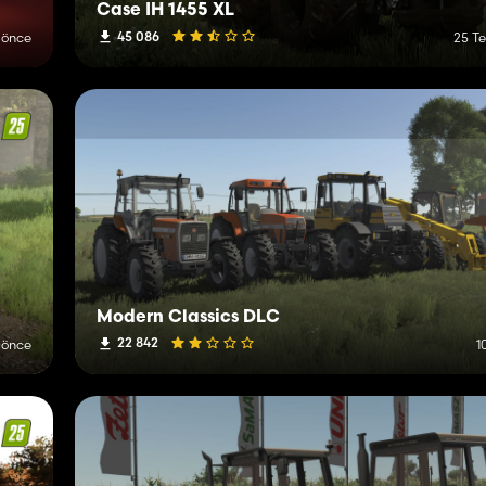
Case IH 1455 XL
45 086
 önce
25 T
Modern Classics DLC
22 842
 önce
1