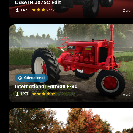
Case IH JX75C Edit
1 421
2 gün
Güncellendi
International Farmall F-30
1 975
6 gün