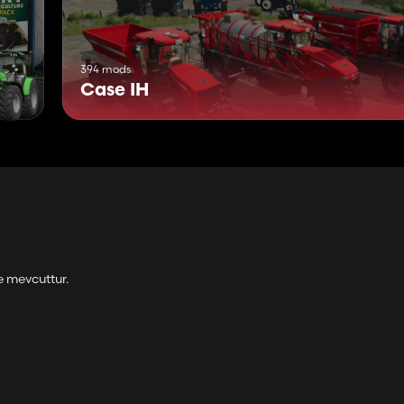
394 mods
Case IH
e mevcuttur.