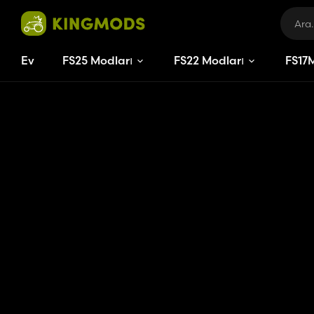
Ev
FS25 Modları
FS22 Modları
FS
17