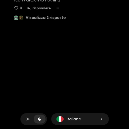
i can't attach to nothing
0
rispondere
Visualizza 2 risposte
Contatto
Aiuto
Termini di servizio
politica sulla riservatezza
Gestisci i cookie
Italiano