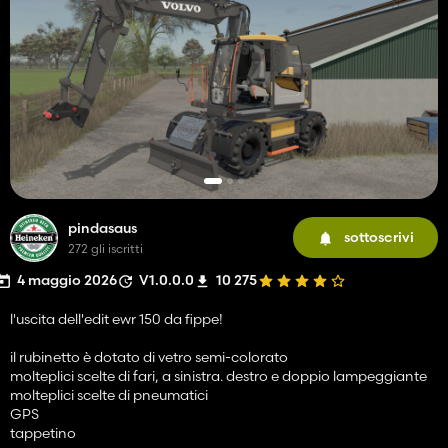
pindasaus
sottoscrivi
272 gli iscritti
4 maggio 2026
V1.0.0.0
10 275
l'uscita dell'edit ewr 150 da fippe!
il rubinetto è dotato di vetro semi-colorato
molteplici scelte di fari, a sinistra. destro e doppio lampeggiante
molteplici scelte di pneumatici
GPS
tappetino