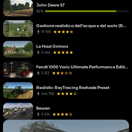
John Deere S7
85%
Gestione realistica dell’acqua e del suolo (RWSM)
19 198
Le Haut Grimois
3 466
Fendt 1000 Vario Ultimate Performance Edition
2 152
Realistic RayTracing Reshade Preset
446 758
Beuren
3 574