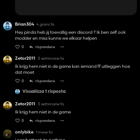
Brian304
4 giorni fa
Hey pinda heb jij toevallig een discord ? Ik ben zelf ook
modder en miss kunne we elkaar helpen
0
rispondere
Zetor2011
3 settimane fa
Ik krijg hem niet in de game kan iemand ff uitleggen hoe
dat moet
0
rispondere
Visualizza 1 risposta
Zetor2011
3 settimane fa
Ik krijg hem niet in de game
0
rispondere
onlybike
1 mese fa