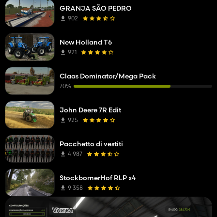
GRANJA SÃO PEDRO
902
New Holland T6
921
Claas Dominator/Mega Pack
70%
John Deere 7R Edit
925
Pacchetto di vestiti
4 987
StockbornerHof RLP x4
9 358