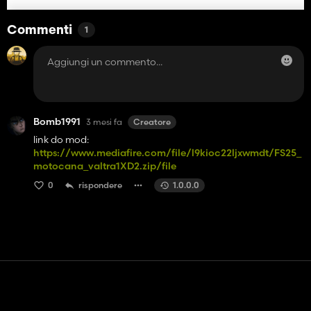
Commenti
1
Bomb1991
3 mesi fa
Creatore
link do mod:
https://www.mediafire.com/file/l9kioc22ljxwmdt/FS25_
motocana_valtra1XD2.zip/file
0
rispondere
1.0.0.0