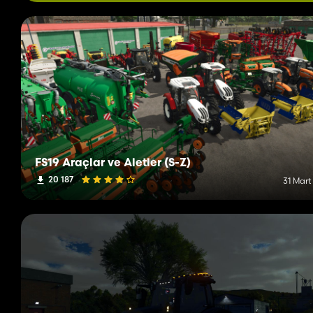
FS19 Araçlar ve Aletler (S-Z)
20 187
31 Mart