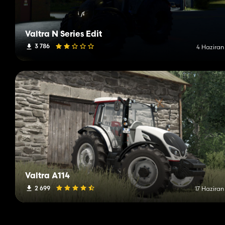
Valtra N Series Edit
3 786
4 Haziran
Valtra A114
2 699
17 Haziran