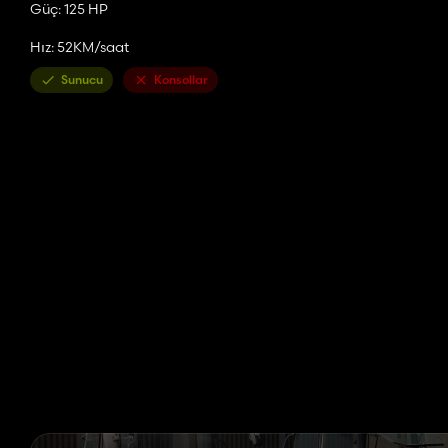
Güç: 125 HP
Hız: 52KM/saat
Sunucu
Konsollar