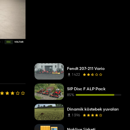
Fendt 207-211 Vario
1 422
SIP Disc F ALP Pack
85%
Dinamik köstebek yuvaları
1 396
Nakliye Şirketi