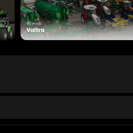
110 mods
Valtra