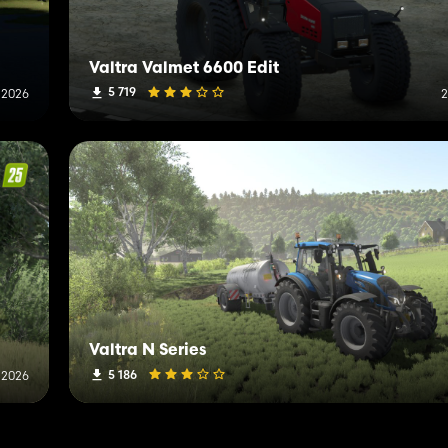
Valtra Valmet 6600 Edit
5 719
 2026
2
Valtra N Series
5 186
 2026