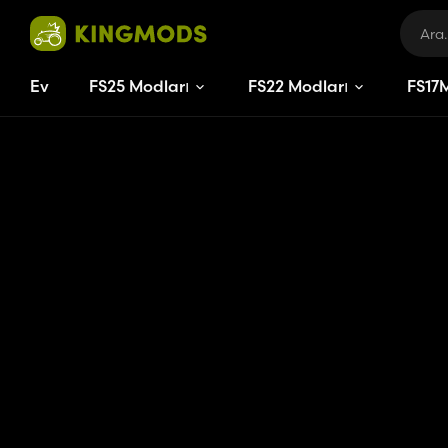
Ev
FS25 Modları
FS22 Modları
FS
17