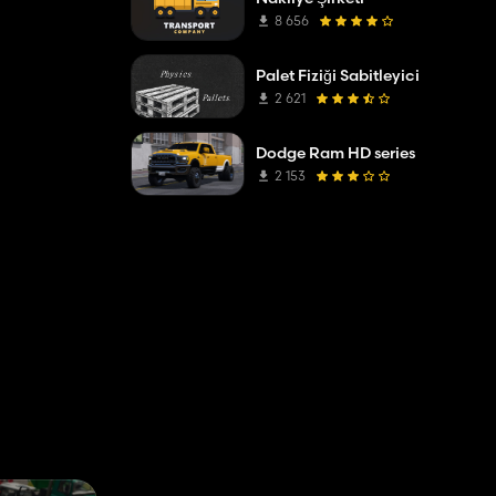
8 656
Palet Fiziği Sabitleyici
2 621
Dodge Ram HD series
2 153