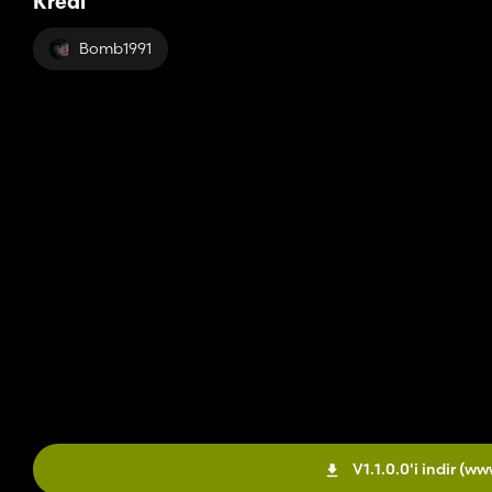
Kredi
Bomb1991
V1.1.0.0'i indir
(ww