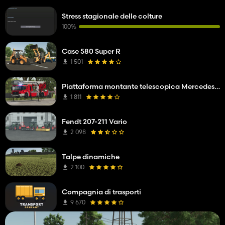
Stress stagionale delle colture
100%
Case 580 Super R
1 501
Piattaforma montante telescopica Mercedes Benz Econic WISS
1 811
Fendt 207-211 Vario
2 098
Talpe dinamiche
2 100
Compagnia di trasporti
9 670