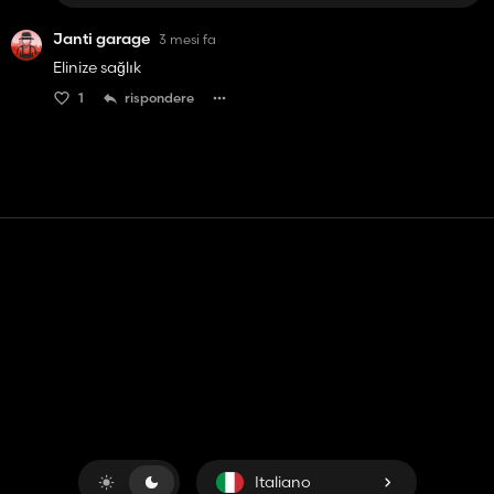
Janti garage
3 mesi fa
Elinize sağlık
1
rispondere
Contatto
Aiuto
Termini di servizio
politica sulla riservatezza
Gestisci i cookie
Italiano