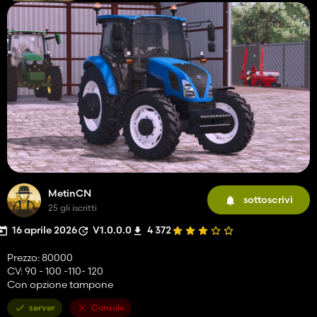
MetinCN
sottoscrivi
25 gli iscritti
16 aprile 2026
V1.0.0.0
4 372
Prezzo: 80000
CV: 90 - 100 -110- 120
Con opzione tampone
server
Console