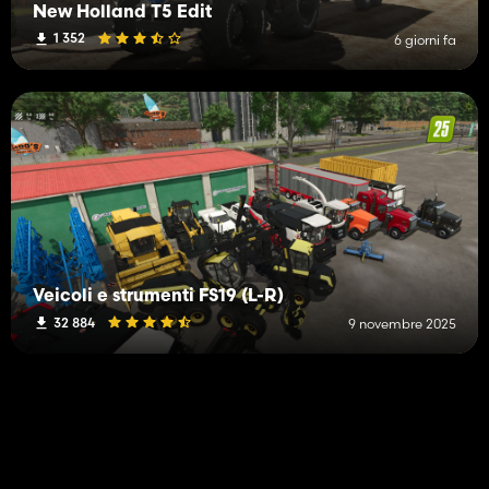
New Holland T5 Edit
1 352
6 giorni fa
Veicoli e strumenti FS19 (L-R)
32 884
9 novembre 2025