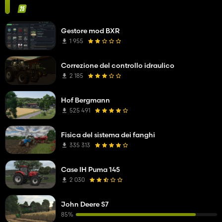
Gestore mod BXR
1 955
Correzione del controllo idraulico
2 185
Hof Bergmann
525 491
Fisica del sistema dei fanghi
335 313
Case IH Puma 145
2 030
John Deere S7
85%