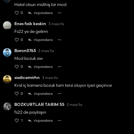
Helal olsun müthiş bir mod
0
rispondere
Enes faik keskin
3 mesi fa
Fs22 ye de gelirm
0
rispondere
Baron0763
3 mesi fa
Mod bozuk aw
0
rispondere
sadicemirhn
3 mesi fa
Kral iç kamera bozuk tam tersi oluyor içeri geçince
0
rispondere
BOZKURTLAR TARIM 55
3 mesi fa
fs22 de paylaşın
1
rispondere