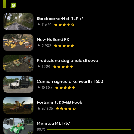
StockbornerHof RLP x4
11 620
New Holland FX
2 932
Produzione stagionale di uova
1 239
Camion agricolo Kenworth T600
18 085
Fortschritt KS-6B Pack
37 506
Manitou MLT737
100%