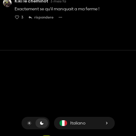
Kiki le cheminot
3 mesi fa
Exactement se qu'il manquait a ma ferme !
3
rispondere
Contatto
Aiuto
Termini di servizio
politica sulla riservatezza
Gestisci i cookie
Italiano