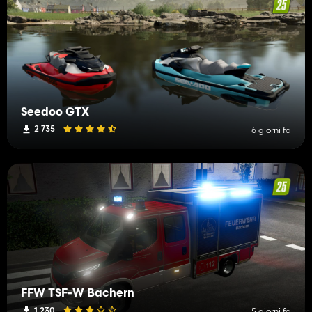
Seedoo GTX
2 735
6 giorni fa
FFW TSF-W Bachern
1 230
5 giorni fa