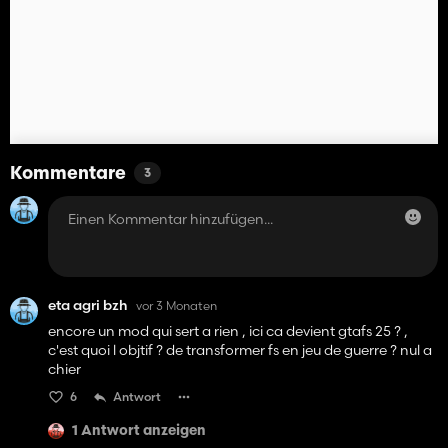
Kommentare
3
eta agri bzh
vor 3 Monaten
encore un mod qui sert a rien , ici ca devient gtafs 25 ? ,
c'est quoi l objtif ? de transformer fs en jeu de guerre ? nul a
chier
6
Antwort
1 Antwort anzeigen