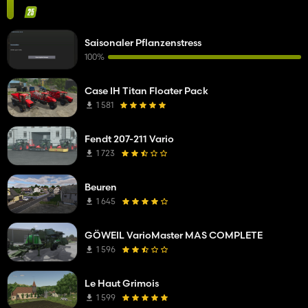
Saisonaler Pflanzenstress
100%
Case IH Titan Floater Pack
1 581
Fendt 207-211 Vario
1 723
Beuren
1 645
GÖWEIL VarioMaster MAS COMPLETE
1 596
Le Haut Grimois
1 599