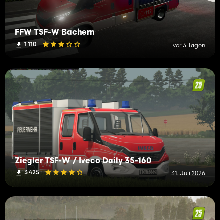
FFW TSF-W Bachern
1 110
vor 3 Tagen
Ziegler TSF-W / Iveco Daily 35-160
3 425
31. Juli 2026