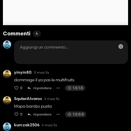
Commenti
4
yinyin80
3 mesi fa
dommage il ya pas le multifruits
0
rispondere
1.0.1.0
SquterAlvaros
4 mesi fa
Mapa bardzo pusta
0
rispondere
1.0.0.0
kurczak2506
4 mesi fa