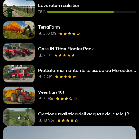
Lavoratori realistici
75%
TerraFarm
270 108
Case IH Titan Floater Pack
2 411
Piattaforma montante telescopica Mercedes Benz Econic WISS
2 415
Veenhuis 10t
3 086
Gestione realistica dell’acqua e del suolo (RWSM)
18 434