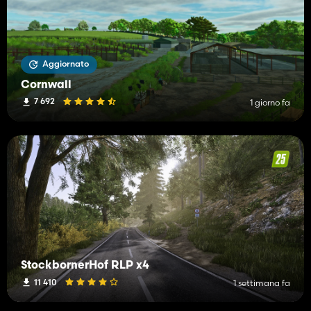
Aggiornato
Cornwall
7 692
1 giorno fa
StockbornerHof RLP x4
11 410
1 settimana fa