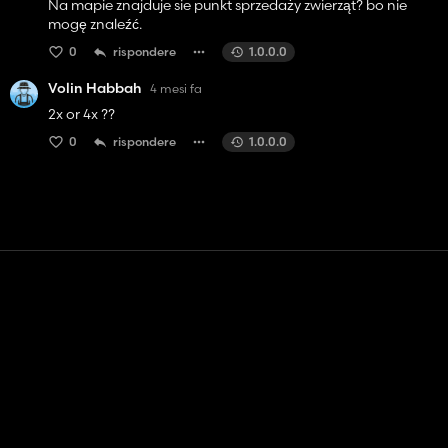
Na mapie znajduje sie punkt sprzedaży zwierząt? bo nie
mogę znaleźć.
0
rispondere
1.0.0.0
Volin Habbah
4 mesi fa
2x or 4x ??
0
rispondere
1.0.0.0
Contatto
Aiuto
Termini di servizio
politica sulla riservatezza
Gestisci i cookie