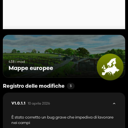
Dettagli autunnali e invernali, come cumuli di foglie, pupazzi di
neve, ecc.
Nuovi oggetti da collezione
E molto altro ancora...
Buon divertimento!
438 i mod
Mappe europee
Registro delle modifiche
3
10 aprile 2026
V1.0.1.1
È stato corretto un bug grave che impediva di lavorare
nei campi