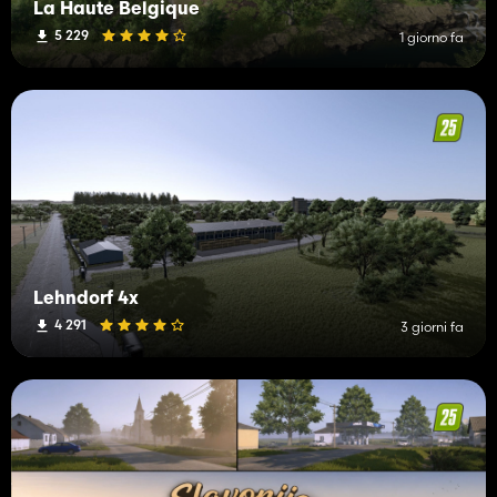
La Haute Belgique
5 229
1 giorno fa
Lehndorf 4x
4 291
3 giorni fa