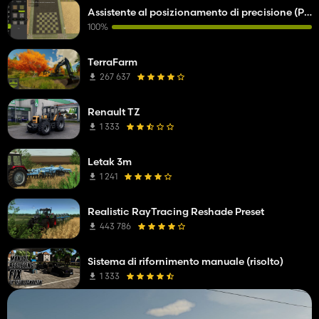
Assistente al posizionamento di precisione (PPA)
100%
TerraFarm
267 637
Renault TZ
1 333
Letak 3m
1 241
Realistic RayTracing Reshade Preset
443 786
Sistema di rifornimento manuale (risolto)
1 333