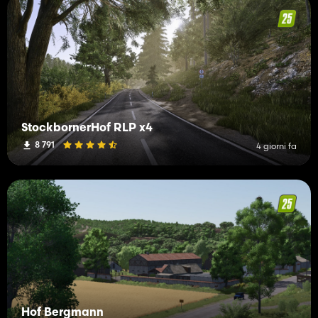
StockbornerHof RLP x4
8 791
4 giorni fa
Hof Bergmann