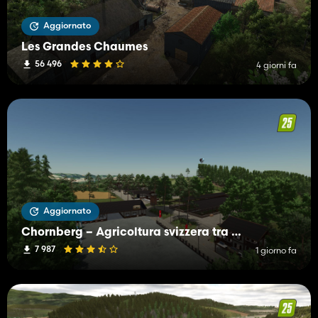
Aggiornato
Les Grandes Chaumes
56 496
4 giorni fa
Aggiornato
Chornberg – Agricoltura svizzera tra montagne e valli
7 987
1 giorno fa