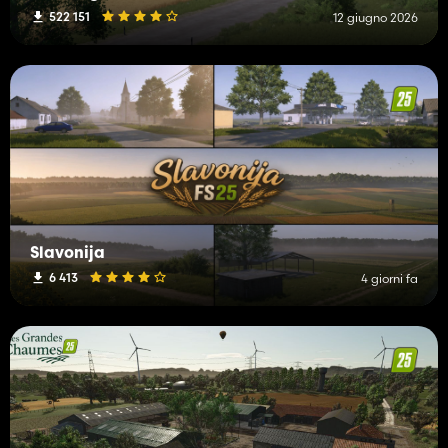
522 151
12 giugno 2026
Slavonija
6 413
4 giorni fa