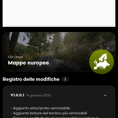
Ulteriori informazioni:
Attualmente non ci sono spline IA per gli aiutanti in strada né
oggetti da collezione, ma sono previsti entrambi.
Inizi dalla fattoria Brockmann. Ha i campi più piccoli e alleva
mucche. L'azienda agricola principale si trova nel centro di
Lachem, con un ulteriore edificio lungo la strada principale.
436 i mod
Mappe europee
Registro delle modifiche
2
14 gennaio 2026
V1.0.0.1
- Aggiunto erba/prato verniciabile
- Aggiunte texture del terreno più verniciabili
- Rimossi e sostituiti alcuni posizionabili per ridurre le