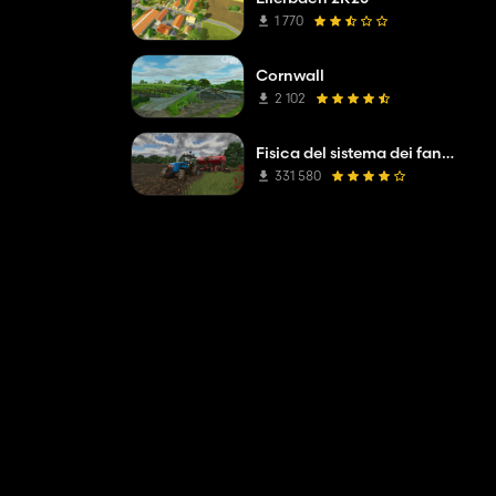
1 770
Cornwall
2 102
Fisica del sistema dei fanghi
331 580
 sostitutivo o