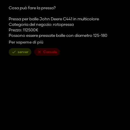
Cosa può fare la pressa?
Pressa per balle John Deere C441 in multicolore
Categoria del negozio: rotopressa
Prezzo: 112500€
Possono essere pressate balle con diametro 125-180
Massimo. velocità: 17 km/h
Per saperne di più
- Tutto in multicolore:
server
Console
- Colore del corpo selezionabile
- Colore del tubo selezionabile
- Colore adesivo selezionabile
- Colore del nastro avvolgitore selezionabile
- Colore del bordo selezionabile
- Può essere selezionato con o senza additivi per insilato
- Camera di precompressione installata
- Asse sterzante installato
Il registro è privo di errori!!!
Per favore rispetta il mio lavoro. Si prega di utilizzare solo il c
collegamento diretto.