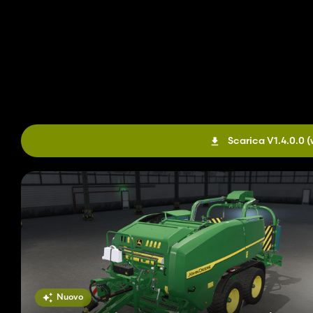
Scarica V1.4.0.0
(
Nuovo