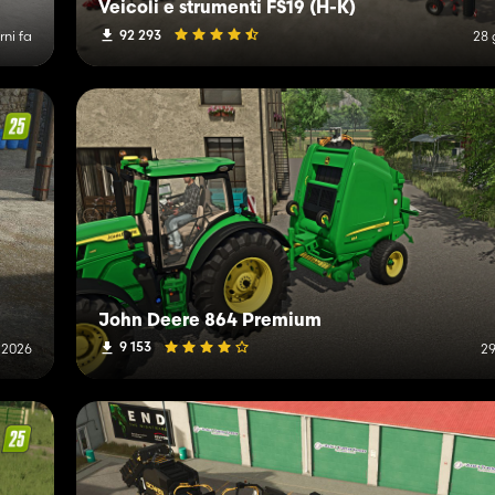
Veicoli e strumenti FS19 (H-K)
92 293
rni fa
28 
John Deere 864 Premium
9 153
o 2026
29