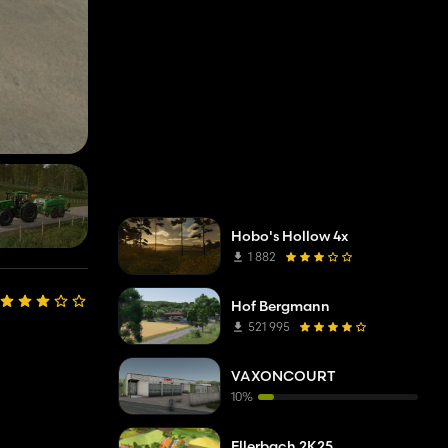
Hobo's Hollow 4x
1 882
Hof Bergmann
521 995
VAXONCOURT
10%
Ellerbach 2K25