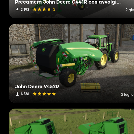
Precamera John Deere C441R con avvolgimento
2 192
2 gio
John Deere V452R
4 581
2 lugli