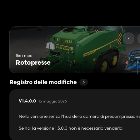
È vietato caricare la mod su altri siti o sharehoster senza autoriz
Spero che ti divertirai con la pressa JD C4441.
156 i mod
Rotopresse
Registro delle modifiche
3
15 maggio 2026
V1.4.0.0
Nella versione senza l'hud della camera di precompressione 
Se hai la versione 1.3.0.0 non è necessario venderla.