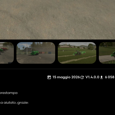
15 maggio 2026
V1.4.0.0
6 058
 prestampa
 aiutato.:grazie: