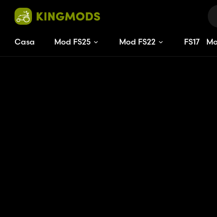
Casa
Mod FS25
Mod FS22
FS
17
M