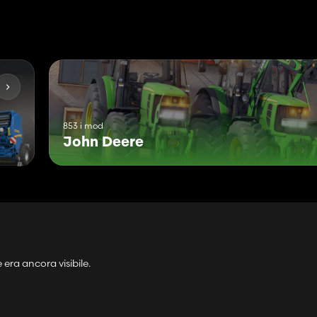
zazione!!!
853 i mod
John Deere
era ancora visibile.