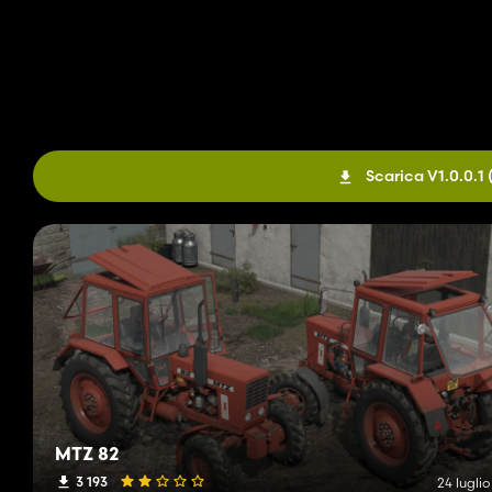
Scarica V1.0.0.1
MTZ 82
3 193
24 lugli