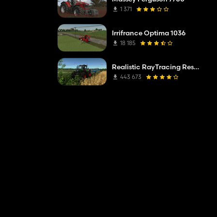
1 371
Irrifrance Optima 1036
18 185
Realistic RayTracing Reshade Preset
443 673