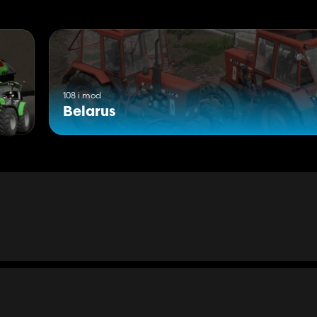
108 i mod
Belarus