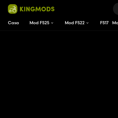
Casa
Mod FS25
Mod FS22
FS
17
M