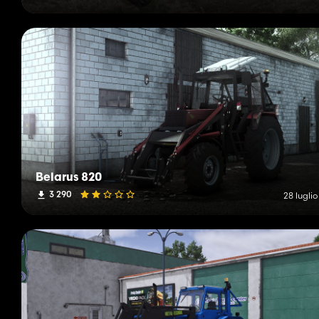
Belarus 820
3 290
28 lugli