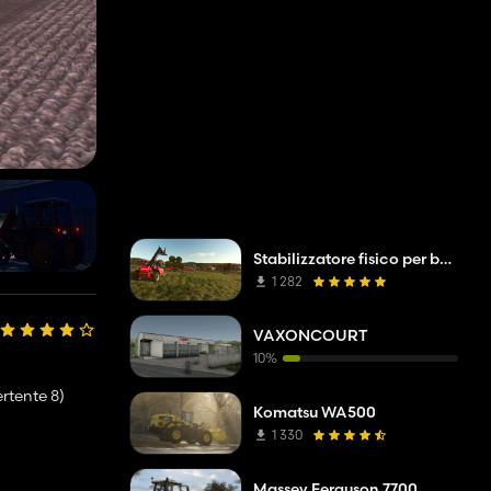
Stabilizzatore fisico per balle
1 282
VAXONCOURT
10%
rtente 8)
Komatsu WA500
1 330
Massey Ferguson 7700