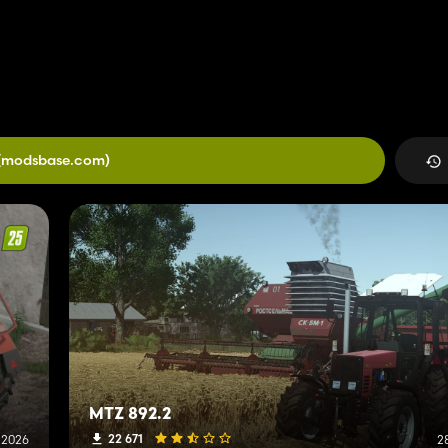
(modsbase.com)
MTZ 892.2
22 671
o 2026
2