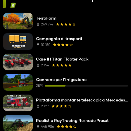
TerraFarm
269 774
Compagnia di trasporti
10 150
Case IH Titan Floater Pack
2 154
Cannone per l'irrigazione
25%
Piattaforma montante telescopica Mercedes Benz Econic WISS
2 127
Realistic RayTracing Reshade Preset
445 986