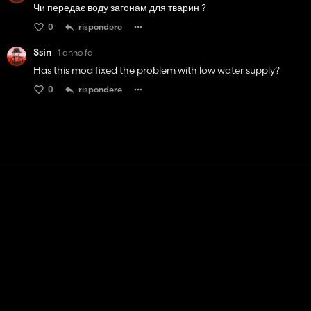
Чи передає воду загонам для тварин ?
0
rispondere
Ssin
1 anno fa
Has this mod fixed the problem with low water supply?
0
rispondere
Contatto
Aiuto
Termini di servizio
politica sulla riservatezza
Gestisci i cookie