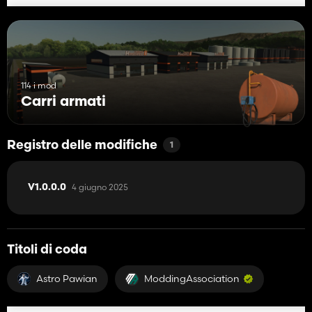
114 i mod
Carri armati
Registro delle modifiche
1
4 giugno 2025
V1.0.0.0
Titoli di coda
Astro Pawian
ModdingAssociation