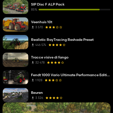
SIP Disc F ALP Pack
85%
Veenhuis 10t
3 570
Realistic RayTracing Reshade Preset
446 574
Tracce visive di fango
32 478
Fendt 1000 Vario Ultimate Performance Edition
1 928
Beuren
3 326