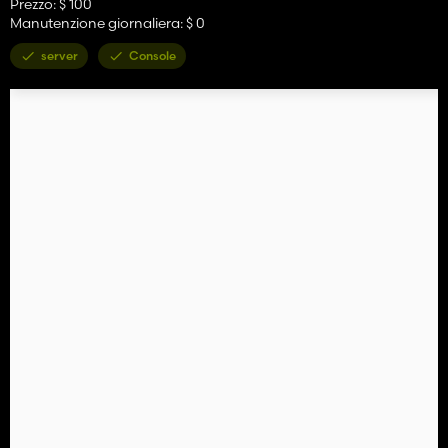
Prezzo: $ 100
Manutenzione giornaliera: $ 0
server
Console