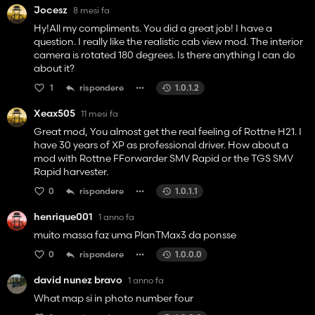
Jocesz
8 mesi fa
Hy!All my compliments. You did a great job! I have a
question. I really like the realistic cab view mod. The interior
camera is rotated 180 degrees. Is there anything I can do
about it?
1
rispondere
1.0.1.2
Xeax505
11 mesi fa
Great mod, You almost get the real feeling of Rottne H21. I
have 30 years of XP as professional driver. How about a
mod with Rottne FForwarder SMV Rapid or the TGS SMV
Rapid harvester.
0
rispondere
1.0.1.1
henrique001
1 anno fa
muito massa faz uma PlanTMax3 da ponsse
0
rispondere
1.0.0.0
david nunez bravo
1 anno fa
What map si in photo number four