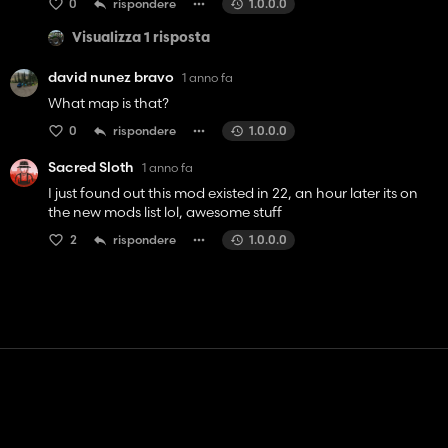
0
rispondere
1.0.0.0
Visualizza 1 risposta
david nunez bravo
1 anno fa
What map is that?
0
rispondere
1.0.0.0
Sacred Sloth
1 anno fa
I just found out this mod existed in 22, an hour later its on
the new mods list lol, awesome stuff
2
rispondere
1.0.0.0
Contatto