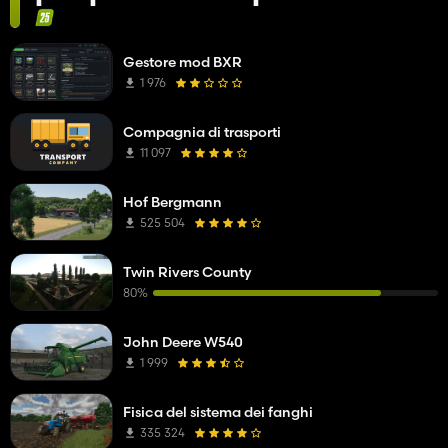
Gestore mod BXR
1 976
Compagnia di trasporti
11 097
Hof Bergmann
525 504
Twin Rivers County
80%
John Deere W540
1 999
Fisica del sistema dei fanghi
335 324