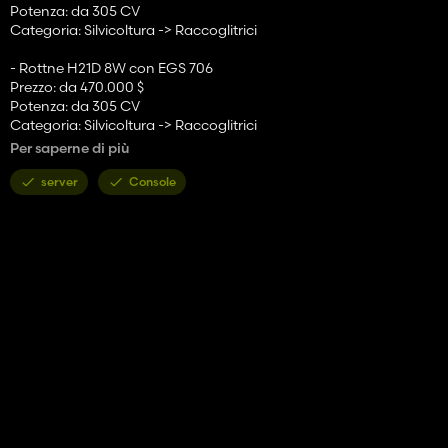
Potenza: da 305 CV
Categoria: Silvicoltura -> Raccoglitrici
- Rottne H21D 8W con EGS 706
Prezzo: da 470.000 $
Potenza: da 305 CV
Categoria: Silvicoltura -> Raccoglitrici
Per saperne di più
- Rottne H21D 6W con 7000C
Prezzo: da 440.000 $
server
Console
Potenza: da 305 CV
Categoria: Silvicoltura -> Raccoglitrici
- Rottne H21D 8W con 7000C
Prezzo: da 470.000 $
Potenza: da 305 CV
Categoria: Silvicoltura -> Raccoglitrici
- Verricello da trazione Rottne T16
Prezzo: da 14.999 $
Categoria: Silvicoltura -> Argani
Opzioni del negozio H21D:
- Commutazione di controllo per i controlli Easy Arm