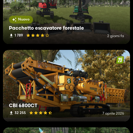
Nuovo
Pacchetto escavatore forestale
1 789
2 giorni fa
CBI 6800CT
32 255
7 aprile 2026