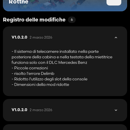
Rottne
- Progettazione della gru RK310
- Impostare la lunghezza di taglio sul display
- Presa manuale
- Sterzo reale
Registro delle modifiche
6
2 marzo 2026
V1.0.2.0
- Il sistema di telecamere installato nella parte
posteriore della cabina e nella testata della mietitrice
funziona solo con il DLC Mercedes Benz
- Piccole correzioni
- risolto l'errore Delimb
- Ridotto l'utilizzo degli slot della console
- Dimensioni della mod ridotte
2 marzo 2026
V1.0.2.0