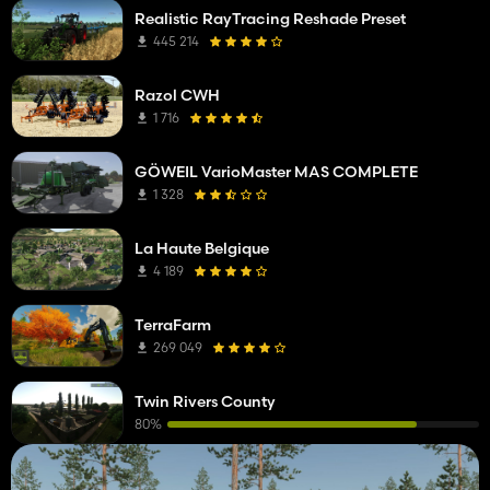
Realistic RayTracing Reshade Preset
445 214
Razol CWH
1 716
GÖWEIL VarioMaster MAS COMPLETE
1 328
La Haute Belgique
4 189
TerraFarm
269 049
Twin Rivers County
80%