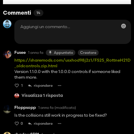
Commenti
14
Fusee
1 anno fa
Appuntato
Creatore
https://sharemods.com/usxhod98j2z1/FS25_RottneH21D
_oldcontrols.zip.html
Version 1.1.0.0 with the 1.0.0.0 controls if someone liked
them more.
1
rispondere
Visualizza 1 risposta
Floppsopp
1 anno fa
(modificato)
Is the collisions still work in progress to be fixed?
0
rispondere