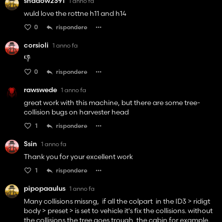
shadow2391
1 anno fa
wuld love the rottne h11 and h14
0
rispondere
corsioli
1 anno fa
👎️
0
rispondere
rawswede
1 anno fa
great work with this machine, but there are some tree-
collision bugs on harvester head
1
rispondere
Ssin
1 anno fa
Thank you for your excellent work
1
rispondere
pipopaaulus
1 anno fa
Many collisions missng, if all the colpart in the ID3 > ridigt
body > preset > is set to vehicle it's fix the collisions. without
the collisions the tree goes trough the cabin for example.