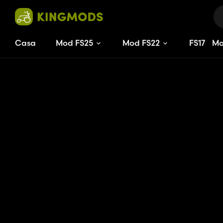
Casa
Mod FS25
Mod FS22
FS
17
M