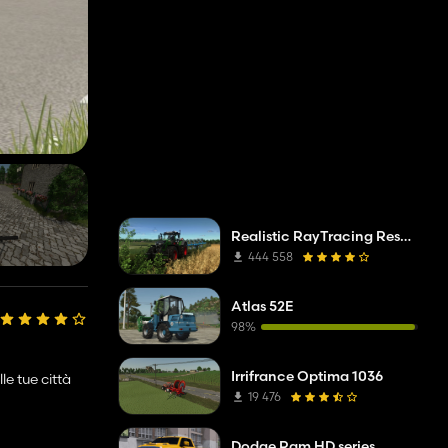
Realistic RayTracing Reshade Preset
444 558
Atlas 52E
98%
Irrifrance Optima 1036
le tue città
19 476
Dodge Ram HD series