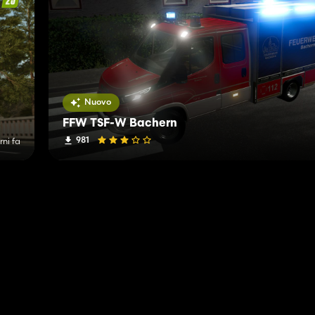
Nuovo
FFW TSF-W Bachern
981
rni fa