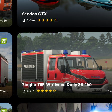
Seedoo GTX
2 044
rni fa
Ziegler TSF-W / Iveco Daily 35-160
3 317
o 2026
1 