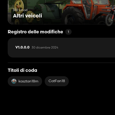
302 i mod
Altri veicoli
Registro delle modifiche
1
30 dicembre 2024
V1.0.0.0
Titoli di coda
CatFan18
kasztan18m