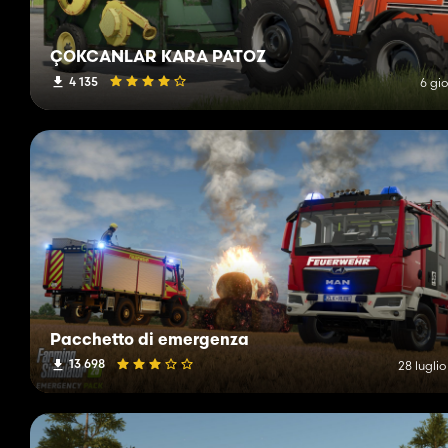
ÇOKCANLAR KARA PATOZ
4 135
6 gio
Pacchetto di emergenza
13 698
28 lugli