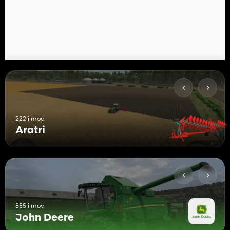
222 i mod
Aratri
855 i mod
John Deere