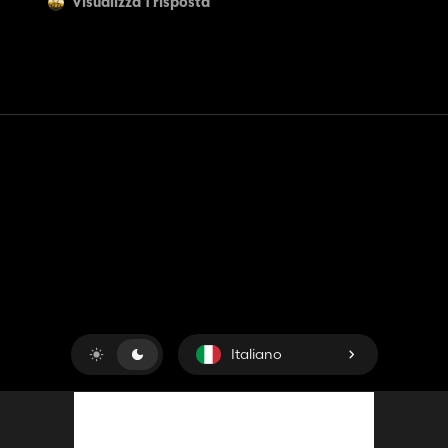
Visualizza 1 risposta
Contatto
Aiuto
Termini di servizio
politica sulla riservatezza
Gestisci i cookie
Italiano