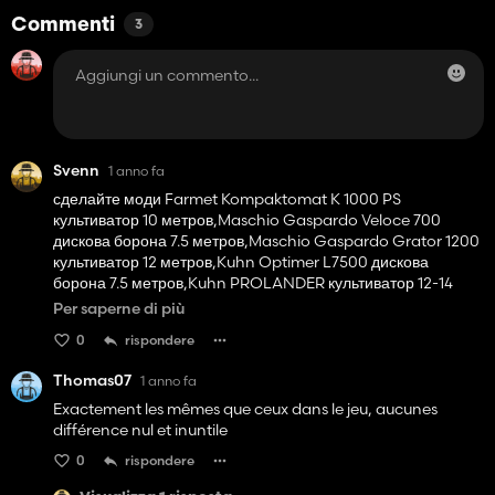
Commenti
3
Svenn
1 anno fa
сделайте моди Farmet Kompaktomat K 1000 PS
культиватор 10 метров,Maschio Gaspardo Veloce 700
дискова борона 7.5 метров,Maschio Gaspardo Grator 1200
культиватор 12 метров,Kuhn Optimer L7500 дискова
борона 7.5 метров,Kuhn PROLANDER культиватор 12-14
метров,Amazone CatrosXL 03-2TX дискова борона 7.5
Per saperne di più
метров,HORSCH Joker 8 RT дискова борона 7.5
0
rispondere
метров,HORSCH Tiger 4 MT комбинований культиватор 4
метров
Thomas07
1 anno fa
Exactement les mêmes que ceux dans le jeu, aucunes
différence nul et inuntile
0
rispondere