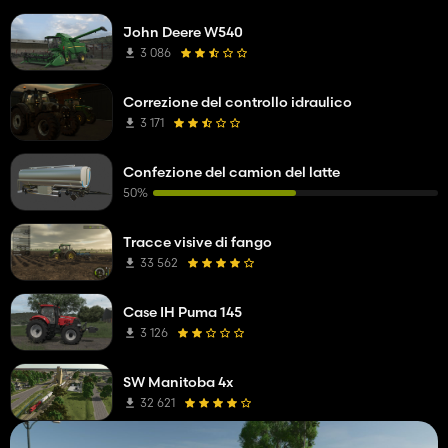
John Deere W540
3 086
Correzione del controllo idraulico
3 171
Confezione del camion del latte
50%
Tracce visive di fango
33 562
Case IH Puma 145
3 126
SW Manitoba 4x
32 621