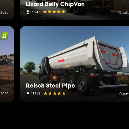
Lizard Belly ChipVan
7 307
 2025
13 se
Reisch Steel Pipe
11 152
 2025
10 se