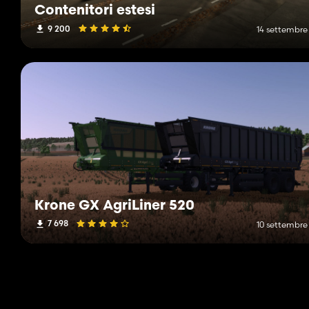
Contenitori estesi
9 200
14 settembre
Krone GX AgriLiner 520
7 698
10 settembre