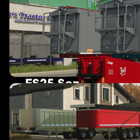
FS25 Semirimorch
196 i mod
Pagina 10 di 17