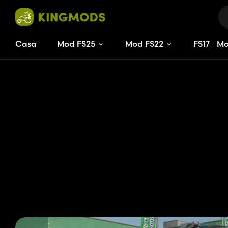
Casa
Mod FS25
Mod FS22
FS
17
M