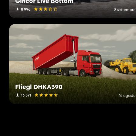
Gincor Live Bottom
8 996
8 settembre
Fliegl DHKA390
13 571
16 agosto