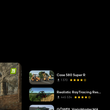
Case 580 Super R
1 370
Realistic RayTracing Reshade Preset
445 534
GÖWEIL VarioMaster MAS COMPLETE