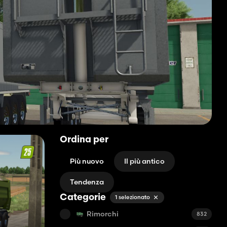
Ordina per
Più nuovo
Il più antico
Tendenza
Categorie
1 selezionato
Rimorchi
832