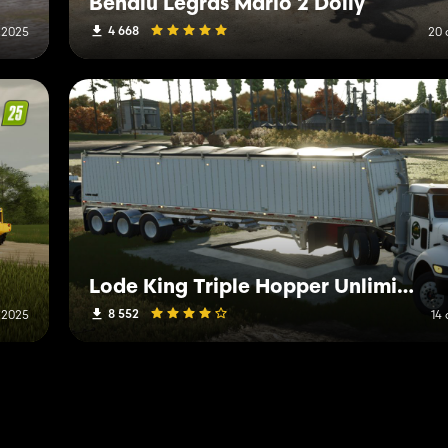
Benalu Legras Mario 2 Dolly
4 668
 2025
20 
Lode King Triple Hopper Unlimited
8 552
 2025
14