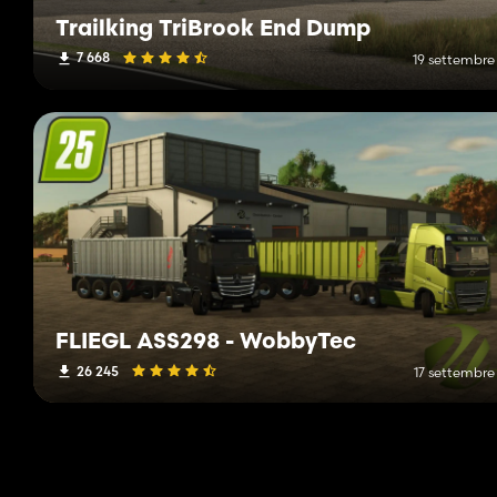
Trailking TriBrook End Dump
7 668
19 settembre
FLIEGL ASS298 - WobbyTec
26 245
17 settembre