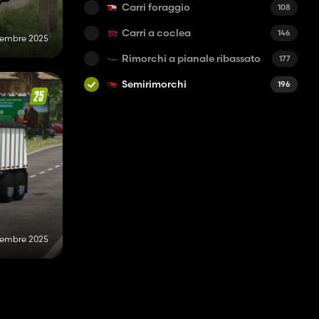
Carri foraggio
108
Carri a coclea
146
ttembre 2025
Rimorchi a pianale ribassato
177
Semirimorchi
196
ttembre 2025