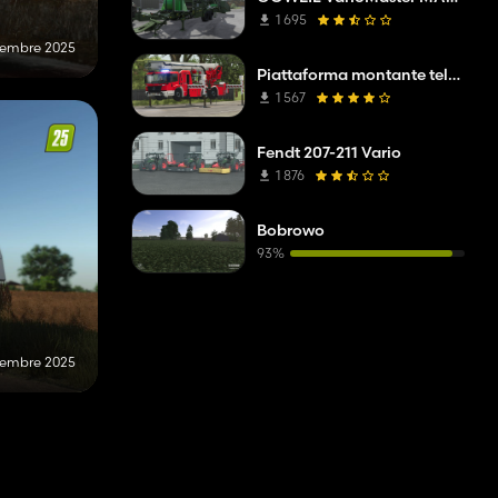
1 695
ttembre 2025
Piattaforma montante telescopica Mercedes Benz Econic WISS
1 567
Fendt 207-211 Vario
1 876
Bobrowo
93%
ttembre 2025