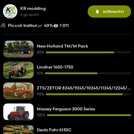
KR modding
sottoscrivi
6 gli iscritti
40%
1 011
Piccoli trattori
New Holland TM/M Pack
80%
Lindner 1650-1750
61%
ZTS/ZETOR 8245/9245/10245/11245/12245/14245/16245
90%
Massey Ferguson 3000 Series
100%
Deutz Fahr 6135C