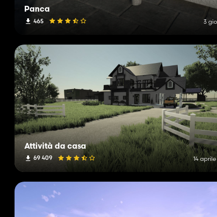
Panca
465
3 gio
Attività da casa
69 409
14 april