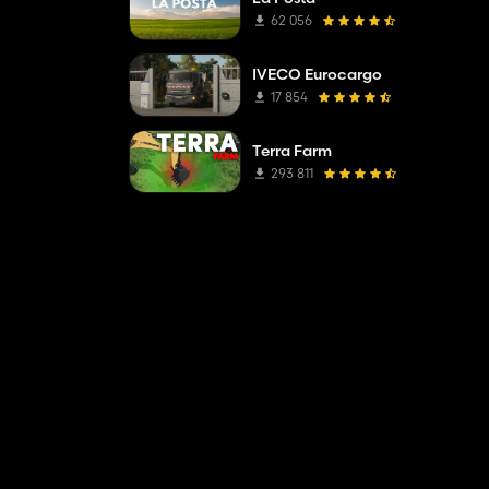
62 056
IVECO Eurocargo
17 854
Terra Farm
293 811