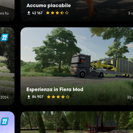
Accumo placabile
42 167
rni fa
3 
Esperienza in Fiera Mod
84 907
e 2024
30 