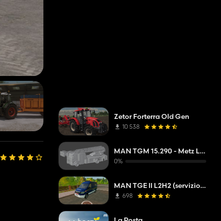
Zetor Forterra Old Gen
10 538
MAN TGM 15.290 - Metz L32A XS - DLAK
0%
MAN TGE II L2H2 (servizio di risoluzione dei problemi della società di rete)
698
La Posta