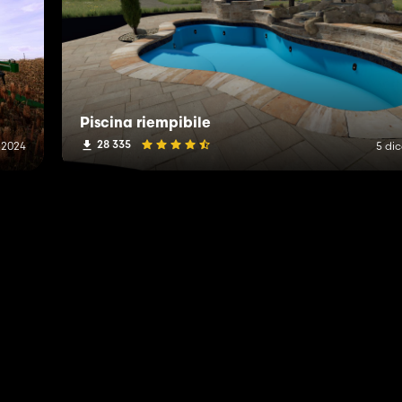
Piscina riempibile
28 335
 2024
5 di