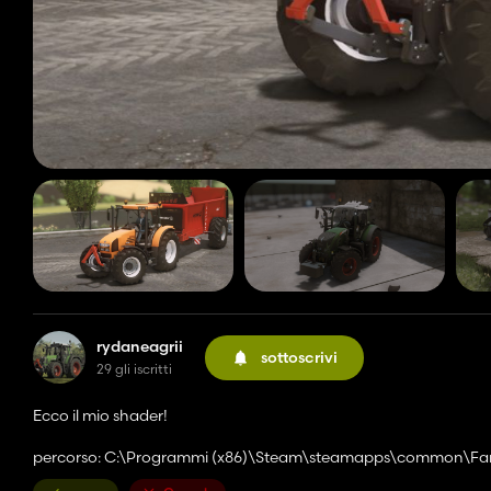
rydaneagrii
sottoscrivi
29 gli iscritti
Ecco il mio shader!
percorso: C:\Programmi (x86)\Steam\steamapps\common\Far