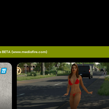
a BETA
(www.mediafire.com)