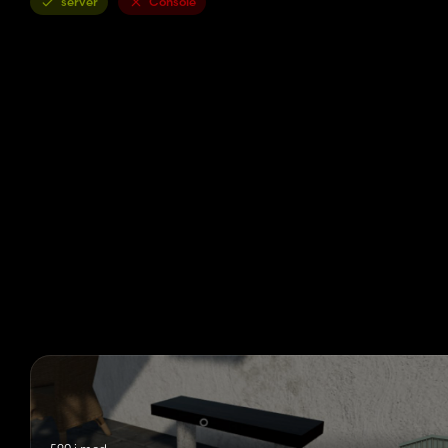
server
Console