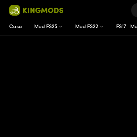
Casa
Mod FS25
Mod FS22
FS
17
M