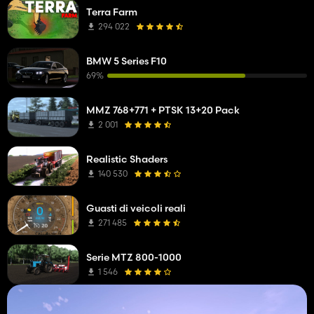
Terra Farm
294 022
BMW 5 Series F10
69%
MMZ 768+771 + PTSK 13+20 Pack
2 001
Realistic Shaders
140 530
Guasti di veicoli reali
271 485
Serie MTZ 800-1000
1 546