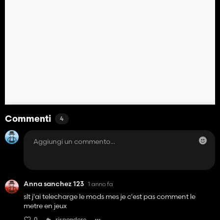
Commenti
4
Anna sanchez 123
1 anno fa
slt j'ai telecharge le mods mes je c'est pas comment le
metre en jeux
0
rispondere