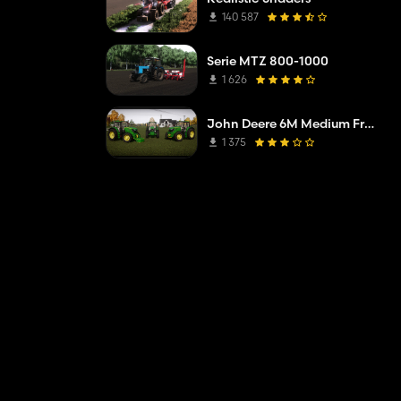
140 587
Serie MTZ 800-1000
1 626
John Deere 6M Medium Frame 2020
1 375