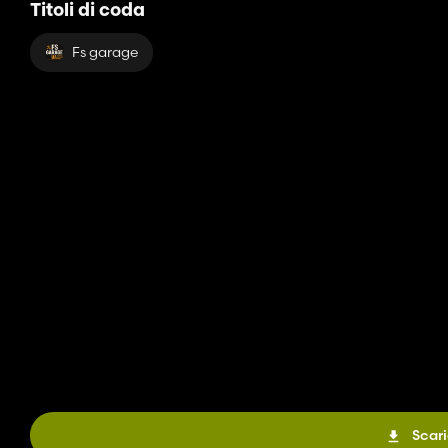
Titoli di coda
Fs garage
Scari