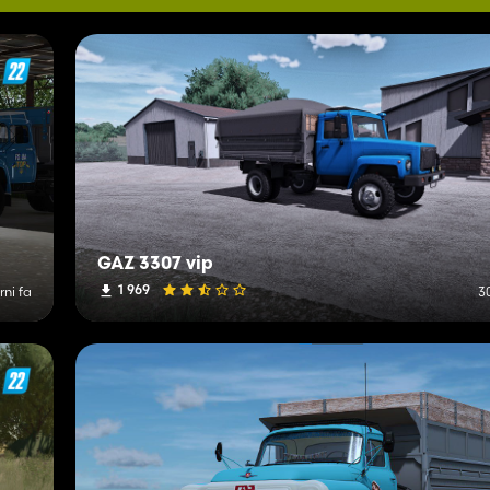
GAZ 3307 vip
1 969
rni fa
3