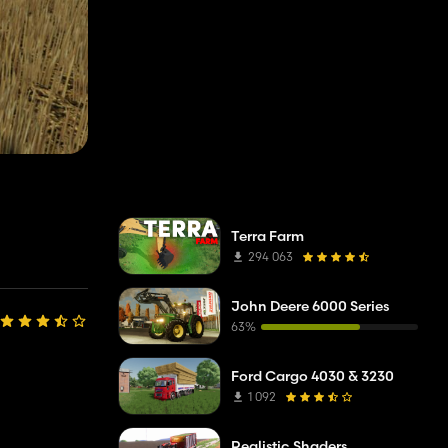
Terra Farm
294 063
John Deere 6000 Series
63%
Ford Cargo 4030 & 3230
1 092
Realistic Shaders