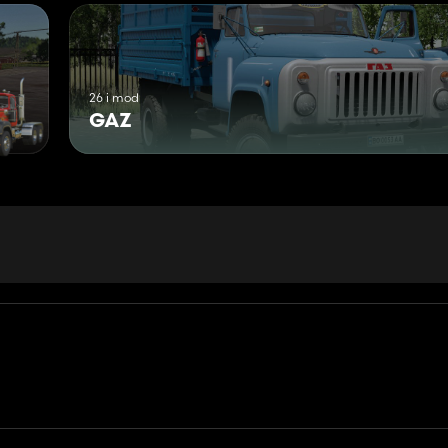
26 i mod
GAZ