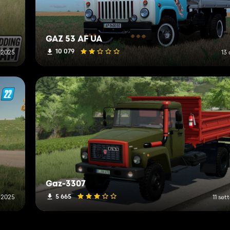
GAZ 53 AF UA
10 079
o 2025
13
Gaz-3307
5 665
 2025
11 se