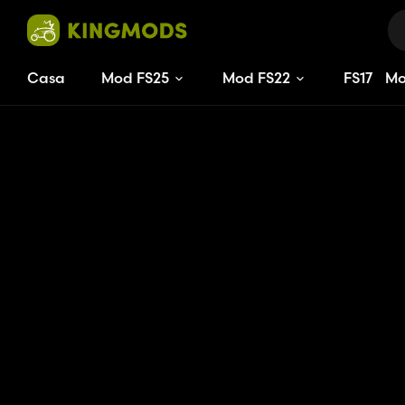
Casa
Mod FS25
Mod FS22
FS
17
M