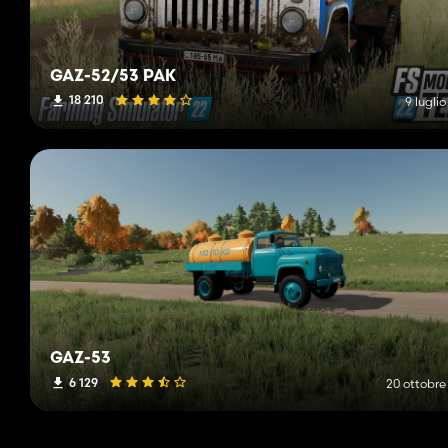
GAZ-52/53 PAK
18 210
9 lugli
GAZ-53
6 129
20 ottobre