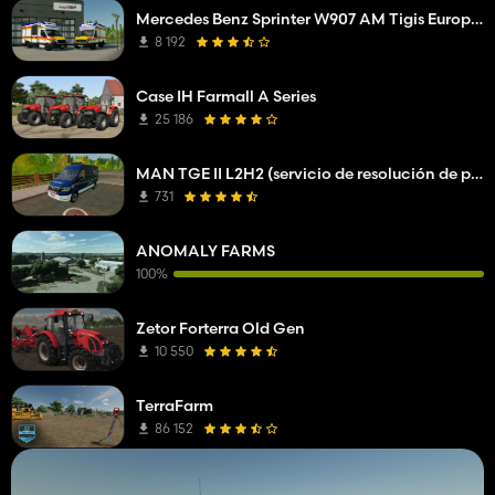
Mercedes Benz Sprinter W907 AM Tigis Europa RTW
8 192
Case IH Farmall A Series
25 186
MAN TGE II L2H2 (servicio de resolución de problemas de la compañía de red)
731
ANOMALY FARMS
100%
Zetor Forterra Old Gen
10 550
TerraFarm
86 152