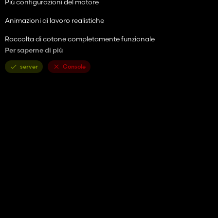
Più configurazioni del motore
Animazioni di lavoro realistiche
Raccolta di cotone completamente funzionale
Per saperne di più
Opzioni personalizzabili (suono del motore, prestazioni)
server
Console
Ottimo per le operazioni di piccola e larga scala
!!! Nota: attualmente sono in fase di elaborazione di immagini -
una soluzione per problemi visivi minori verrà rilasciata in un
aggiornamento futuro.