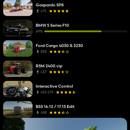
Gaspardo SP8
475
BMW 5 Series F10
69%
Ford Cargo 4030 & 3230
838
RSM 2400 vip
437
Interactive Control
453 579
BSS 16.12 / 17.13 Edit
488