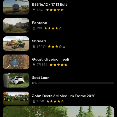
BSS 16.12 / 17.13 Edit
1 347
Fontana
790
Shaders
97 481
Guasti di veicoli reali
271 854
Seat Leon
0%
John Deere 6M Medium Frame 2020
1 850