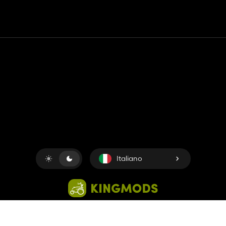
Contatto
Aiuto
Termini di servizio
politica sulla riservatezza
Gestisci i cookie
Italiano
Copyright © 2018-2026
King UP SAS
. Tutti i diritti riservati.