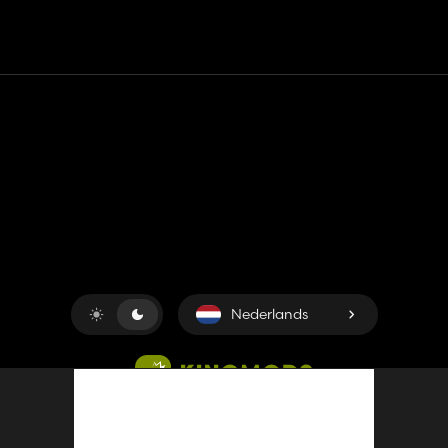
Contact
Hulp
Servicevoorwaarden
Privacybeleid
Beheer cookies
Nederlands
Copyright © 2018-2026
King UP SAS
. Alle rechten
voorbehouden.