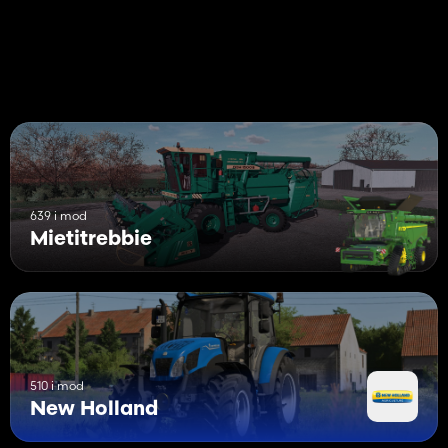
- L'icona personalizzata crea controlli interattivi (solo PC)
- Testata New Holland4408 6m con decalcomanie del 20°
anniversario
- New Holland terraFlex3050 12m con decalcomanie del 20°
anniversario
639 i mod
Mietitrebbie
510 i mod
New Holland