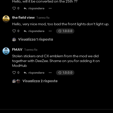
Hello, will it be converted on the 25th ??
0
rispondere
the field view
1 anno fa
Hello, very nice mod, too bad the front lights don't light up.
0
rispondere
1.0.0.0
Visualizza 1 risposta
FMAV
1 anno fa
Stolen stickers and CX emblem from the mod we did
together with DeeZee. Shame on you for adding it on
ModHub
0
rispondere
1.0.0.0
Visualizza 2 risposte