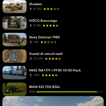
Shaders
97 130
IVECO Eurocargo
17 914
Stary Dobrzyn 1980
1 181
Guasti di veicoli reali
271 420
MMZ 768+771 + PTSK 13+20 Pack
1 907
BMW 525 TDS (E34)
90%