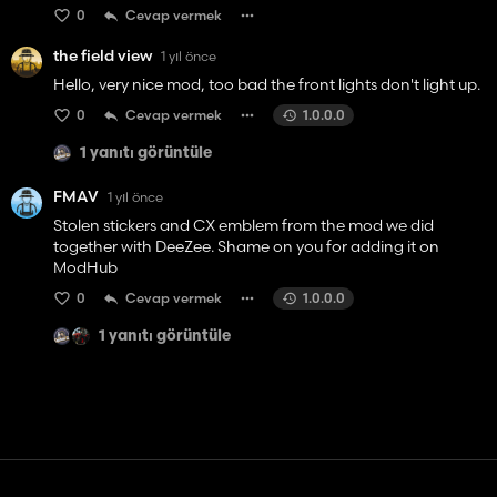
0
Cevap vermek
the field view
1 yıl önce
Hello, very nice mod, too bad the front lights don't light up.
0
Cevap vermek
1.0.0.0
1 yanıtı görüntüle
FMAV
1 yıl önce
Stolen stickers and CX emblem from the mod we did
together with DeeZee. Shame on you for adding it on
ModHub
0
Cevap vermek
1.0.0.0
1 yanıtı görüntüle