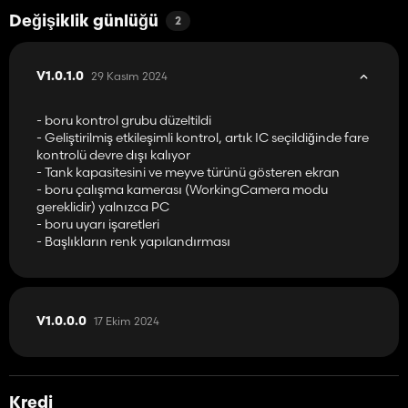
Değişiklik günlüğü
2
29 Kasım 2024
V1.0.1.0
- boru kontrol grubu düzeltildi
- Geliştirilmiş etkileşimli kontrol, artık IC seçildiğinde fare
kontrolü devre dışı kalıyor
- Tank kapasitesini ve meyve türünü gösteren ekran
- boru çalışma kamerası (WorkingCamera modu
gereklidir) yalnızca PC
- boru uyarı işaretleri
- Başlıkların renk yapılandırması
17 Ekim 2024
V1.0.0.0
Kredi