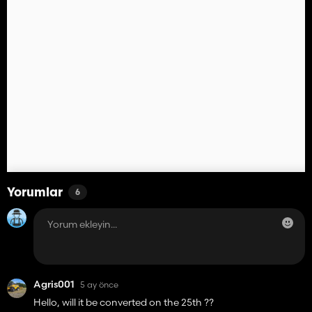
Yorumlar
6
Agris001
5 ay önce
Hello, will it be converted on the 25th ??