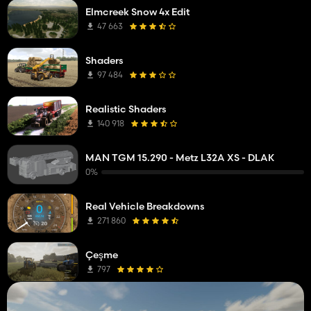
Elmcreek Snow 4x Edit
47 663
Shaders
97 484
Realistic Shaders
140 918
MAN TGM 15.290 - Metz L32A XS - DLAK
0%
Real Vehicle Breakdowns
271 860
Çeşme
797