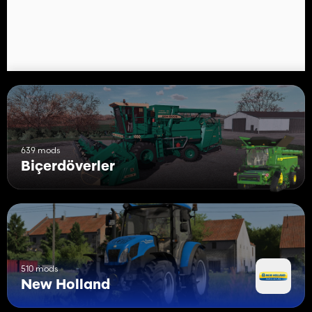
- Özel olarak yazılan simge etkileşimli Kontroller yapar (yalnızca
PC)
- 20. Yıldönümü çıkartmaları ile New Holland başlık4408 6m
- New Holland terraFlex3050 12m, 20. Yıldönümü çıkartmalarıyla
639 mods
Biçerdöverler
510 mods
New Holland