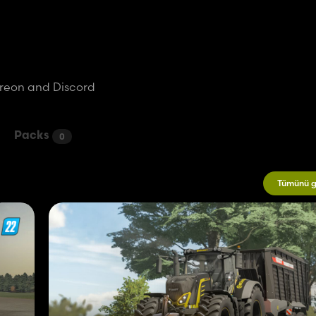
reon and Discord
Packs
0
Tümünü g