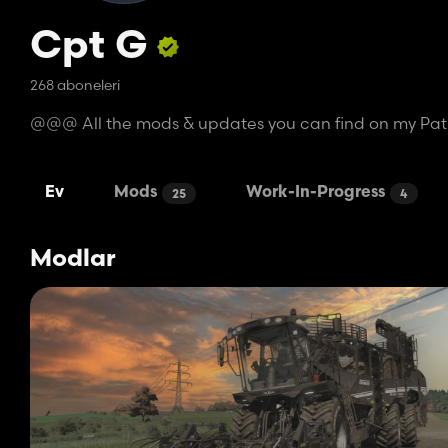
Cpt G
268 aboneleri
@@@ All the mods & updates you can find on my Pat
Ev
Mods
Work-In-Progress
25
4
Modlar