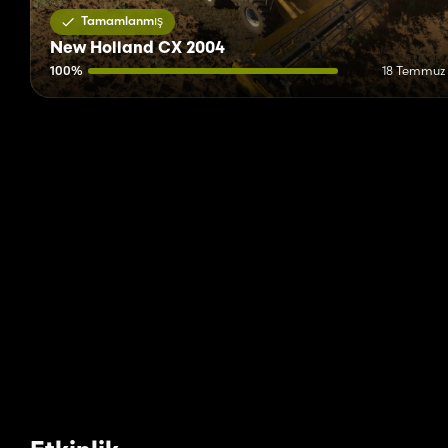
Tamamlanmış
New Holland CX 2004
100%
18 Temmuz