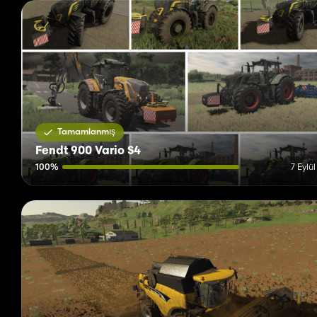
Tamamlanmış
Fendt 900 Vario S4
100%
7 Eylü