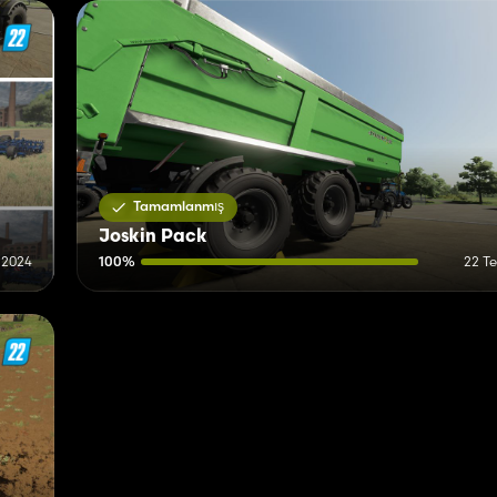
Tamamlanmış
Joskin Pack
l 2024
100%
22 T