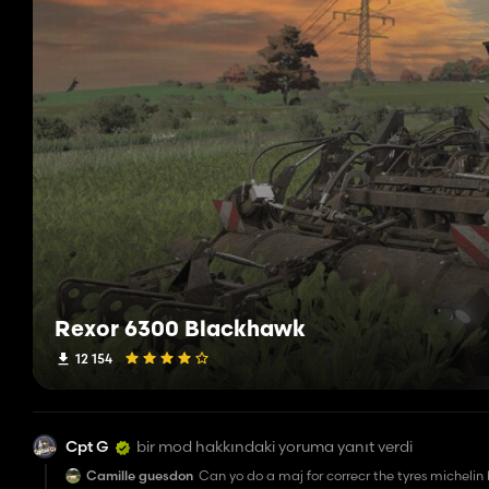
Rexor 6300 Blackhawk
12 154
Cpt G
bir mod hakkındaki yoruma yanıt verdi
Camille guesdon
Can yo do a maj for correcr the tyres michelin b