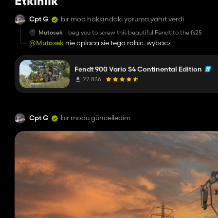
Etkinlik
Cpt G
bir mod hakkındaki yoruma yanıt verdi
Mutosek
I beg you to screw this beautiful Fendt to the fs25
@Mutosek
nie oplaca sie tego robic. wybacz
Fendt 900 Vario S4 Continental Edition
22 836
Cpt G
bir modu güncelledim