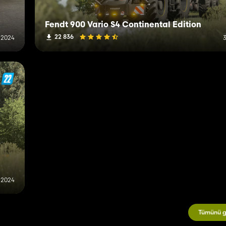
Fendt 900 Vario S4 Continental Edition
22 836
k 2024
3
k 2024
Tümünü g