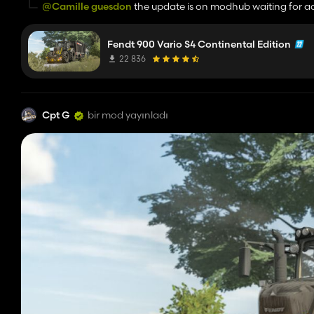
@Camille guesdon
the update is on modhub waiting for a
Fendt 900 Vario S4 Continental Edition
22 836
Cpt G
bir mod yayınladı