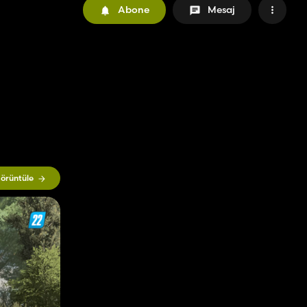
Abone
Mesaj
örüntüle