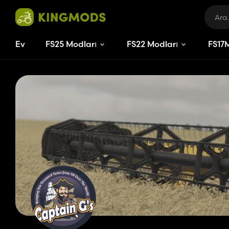
Ev
FS25 Modları
FS22 Modları
FS
15