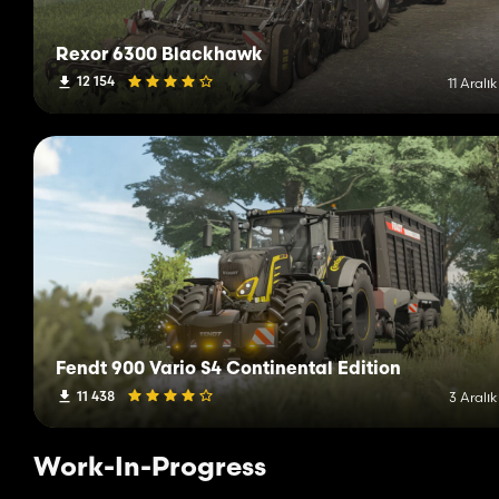
Rexor 6300 Blackhawk
12 154
11 Aralı
Fendt 900 Vario S4 Continental Edition
11 438
3 Aralı
Work-In-Progress