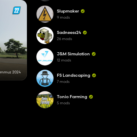
Slupmaker
9 mods
Sadneess24
26 mods
J&M Simulation
12 mods
emmuz 2024
FS Landscaping
7 mods
Tonio Farming
5 mods