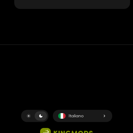
Contatto
Aiuto
Termini di servizio
politica sulla riservatezza
Gestisci i cookie
Italiano