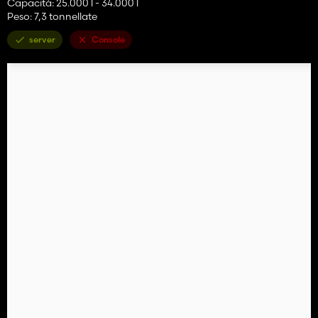
Capacità: 25.000 l - 34.000 l
Peso: 7,3 tonnellate
server
Console