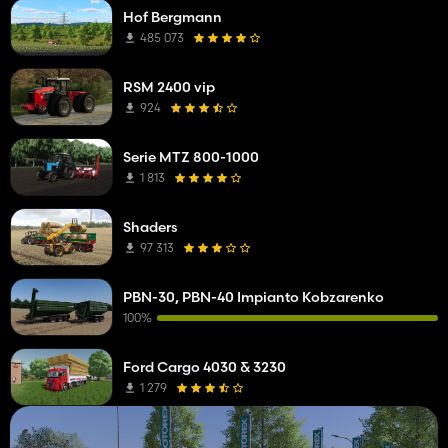
Hof Bergmann
485 073
RSM 2400 vip
924
Serie MTZ 800-1000
1 813
Shaders
97 313
PBN-30, PBN-40 Impianto Kobzarenko
100%
Ford Cargo 4030 & 3230
1 279