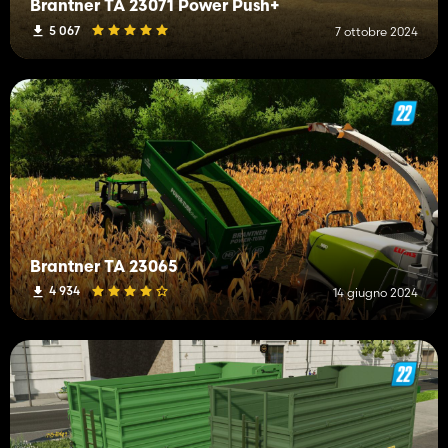
Brantner TA 23071 Power Push+
5 067
7 ottobre 2024
Brantner TA 23065
4 934
14 giugno 2024