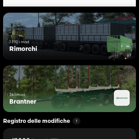
1 390 i mod
Rimorchi
24 i mod
Brantner
Registro delle modifiche
1