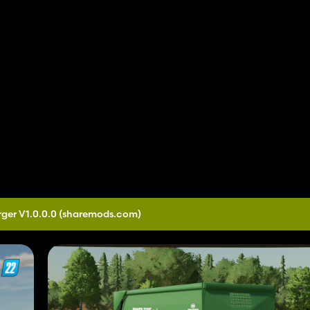
ger V1.0.0.0
(sharemods.com)