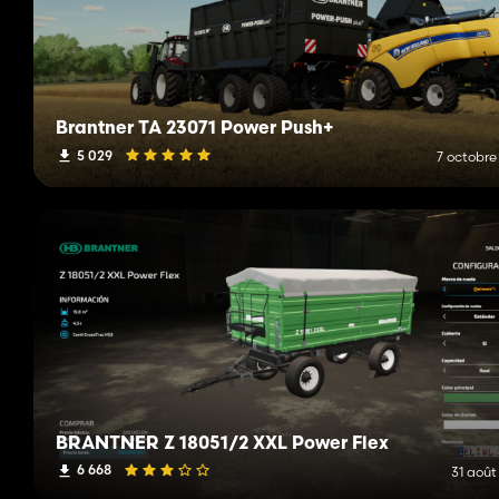
Brantner TA 23071 Power Push+
5 029
7 octobre
BRANTNER Z 18051/2 XXL Power Flex
6 668
31 août