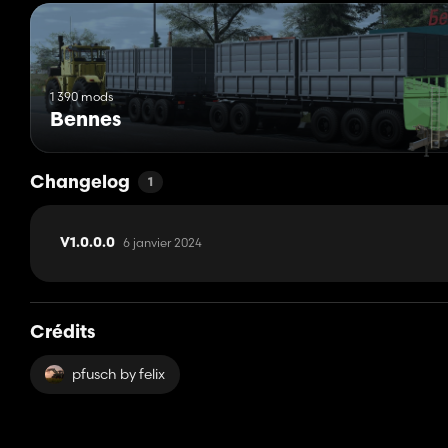
1 390 mods
Bennes
Changelog
1
6 janvier 2024
V1.0.0.0
Crédits
pfusch by felix