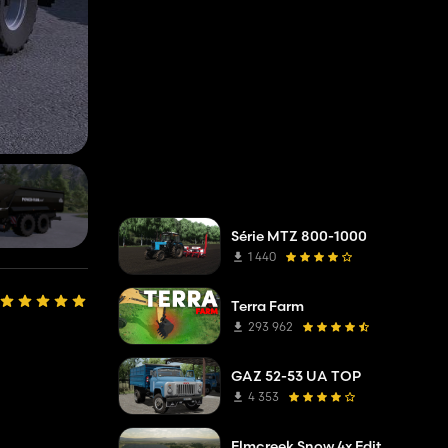
Série MTZ 800-1000
1 440
Terra Farm
293 962
GAZ 52-53 UA TOP
4 353
Elmcreek Snow 4x Edit