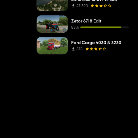
47 390
Zetor 6718 Edit
85%
Ford Cargo 4030 & 3230
878