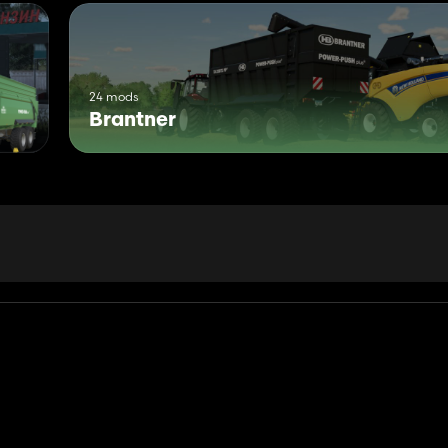
24 mods
Brantner