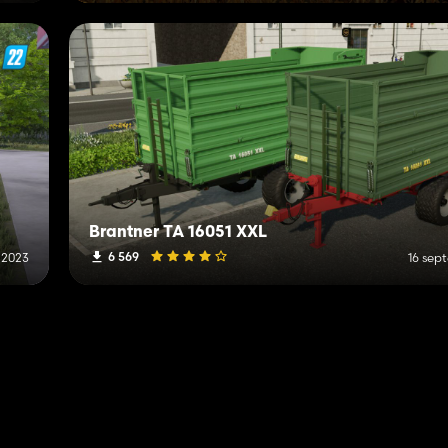
Brantner TA 16051 XXL
6 569
l 2023
16 sep