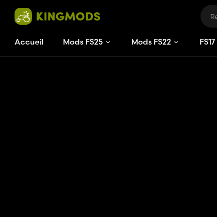
Accueil
Mods FS25
Mods FS22
FS
17