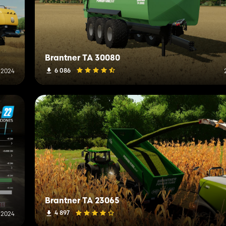
Brantner TA 30080
6 086
 2024
Brantner TA 23065
4 897
 2024