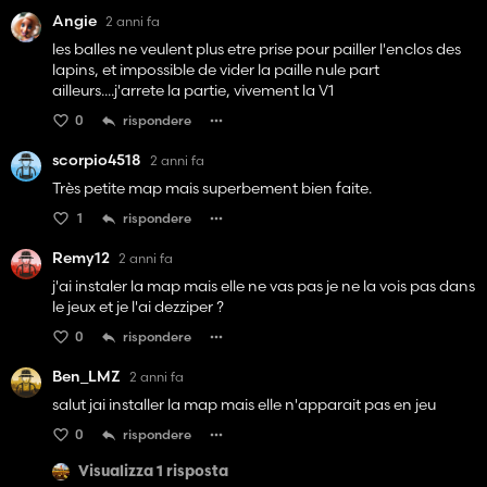
Angie
2 anni fa
les balles ne veulent plus etre prise pour pailler l'enclos des
lapins, et impossible de vider la paille nule part
ailleurs....j'arrete la partie, vivement la V1
0
rispondere
scorpio4518
2 anni fa
Très petite map mais superbement bien faite.
1
rispondere
Remy12
2 anni fa
j'ai instaler la map mais elle ne vas pas je ne la vois pas dans
le jeux et je l'ai dezziper ?
0
rispondere
Ben_LMZ
2 anni fa
salut jai installer la map mais elle n'apparait pas en jeu
0
rispondere
Visualizza 1 risposta