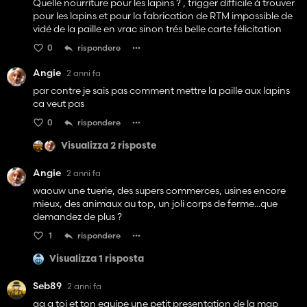
Quelle nourriture pour les lapins ? , trigger difficile à trouver
pour les lapins et pour la fabrication de RTM impossible de
vidé de la paille en vrac sinon trés belle carte félicitation
0
rispondere
Angie
2 anni fa
par contre je sais pas comment mettre la paille aux lapins
ca veut pas
0
rispondere
Visualizza 2 risposte
Angie
2 anni fa
waouw une tuerie, des supers commerces, usines encore
mieux, des animaux au top, un joli corps de ferme...que
demandez de plus ?
1
rispondere
Visualizza 1 risposta
Seb89
2 anni fa
gg a toi et ton equipe une petit presentation de la map