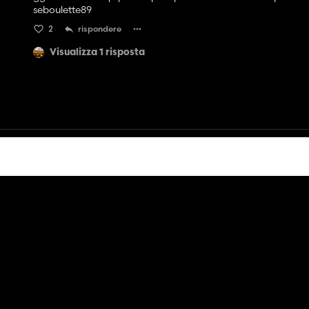
seboulette89
2
rispondere
Visualizza 1 risposta
Contatto
Aiuto
Termini di servizio
politica sulla riservatezza
Gestisci i cookie
Italiano