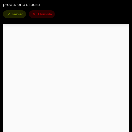
produzione di base
server
Console