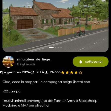
simulateur_de_liege
sottoscrivi
132 gli iscritti
4 gennaio 2024
BETA
24 666
Ciao, ecco la mappa: La campagna belga (beta) con
-22 campo
i nuovi animali provengono da: Farmer Andy e Blacksheep
Modding e MA7 per gli edifici