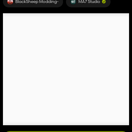
BlackSheep Modding-
MA7 Studio