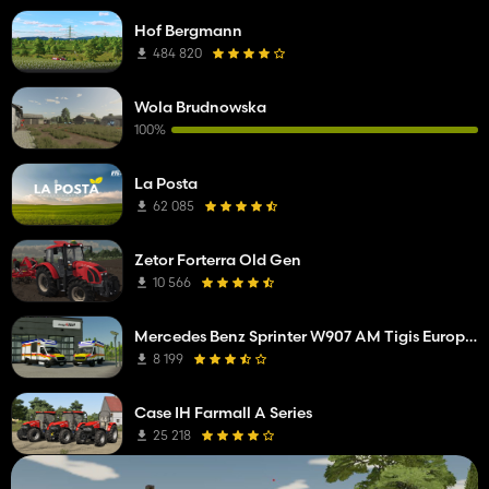
Hof Bergmann
484 820
Wola Brudnowska
100%
La Posta
62 085
Zetor Forterra Old Gen
10 566
Mercedes Benz Sprinter W907 AM Tigis Europa RTW
8 199
Case IH Farmall A Series
25 218