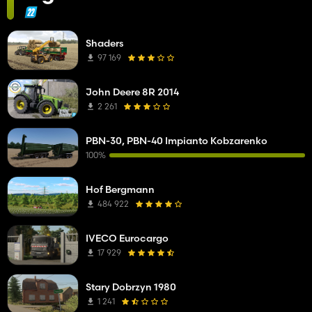
Shaders
97 169
John Deere 8R 2014
2 261
PBN-30, PBN-40 Impianto Kobzarenko
100%
Hof Bergmann
484 922
IVECO Eurocargo
17 929
Stary Dobrzyn 1980
1 241