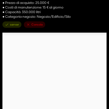
● Prezzo di acquisto: 25.000 €
● Costi di manutenzione: 15 € al giorno
● Capacità: 350.000 litri
● Categoria negozio: Negozio/Edificio/Silo
server
Console