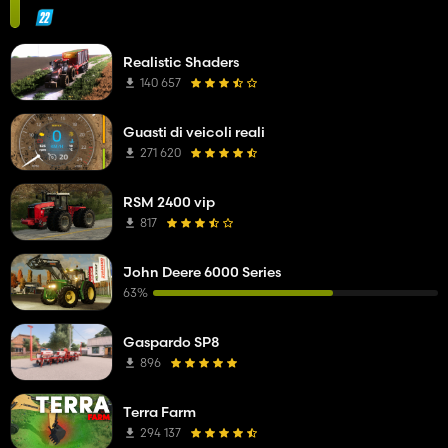
Realistic Shaders
140 657
Guasti di veicoli reali
271 620
RSM 2400 vip
817
John Deere 6000 Series
63%
Gaspardo SP8
896
Terra Farm
294 137