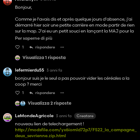
Bonjour,
Comme je l'avais dis et après quelque jours d'absence, j'ai
démarré hier soir une petite carrière en mode partir de rien
sur la map. J'ai eu un petit souci en lançant la MAJ pour la
1ère fois: un champ 1 apparaissait au dessus des autres et à
Per saperne di più
cheval sur la parcelle de la ferme rouge et sur les 2 champs
1
rispondere
situé juste à sa gauche. Je l'ai supprimé dans Giants Editor
et c'est bon. J'ai rendu toutes les parcelles avec easy dev
Visualizza 1 risposta
controls.
Pour l'instant je n'ai fais que de la moisson et du fauchage
lefermierdu55
3 anni fa
mais je n'ai eu aucun souci sur les routes avec les barrières ni
bonjour suis je le seul a pas pouvoir vider les céréales a la
en hauteur avec les arbres (moissoneuse+ charriot coupe
coop ? merci
6m et tracteur avec faucheuse arrière déportée de 3.6m, la
pottinger qui se relève au pliage).
1
rispondere
Je confirme ce que j'ai déjà dis, la map est très réaliste au
niveau des paysage et des décors. C'est loin d'être une
Visualizza 2 risposte
carte plate mais le relief est bien étudié et n'oblige pas à
avoir des tracteurs puissants pour monter les côtes.
LeMondeAgricole
3 anni fa
Creatore
Aucun souci non plus pour vider au silo de la ferme en
nouveau lien de telechargement !
marche arrière.
http://modsfile.com/yx6iomld72p7/FS22_la_campagne_
deux_sevrienne.zip.html
Pour ma prochaines session je vais testé l'ouvrier et le