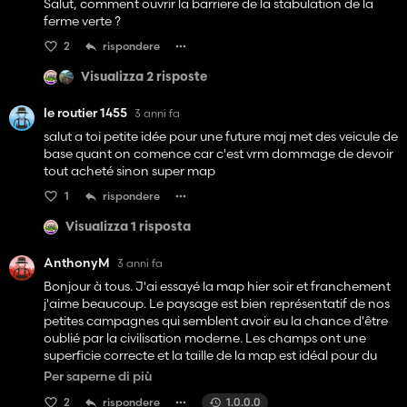
Salut, comment ouvrir la barriere de la stabulation de la
ferme verte ?
2
rispondere
Visualizza 2 risposte
le routier 1455
3 anni fa
salut a toi petite idée pour une future maj met des veicule de
base quant on comence car c'est vrm dommage de devoir
tout acheté sinon super map
1
rispondere
Visualizza 1 risposta
AnthonyM
3 anni fa
Bonjour à tous. J'ai essayé la map hier soir et franchement
j'aime beaucoup. Le paysage est bien représentatif de nos
petites campagnes qui semblent avoir eu la chance d'être
oublié par la civilisation moderne. Les champs ont une
superficie correcte et la taille de la map est idéal pour du
solo ou à 2. Le concessionnaire Claas me rappelle un
Per saperne di più
concessionaire Claas dans une petite ville près de chez moi.
2
rispondere
1.0.0.0