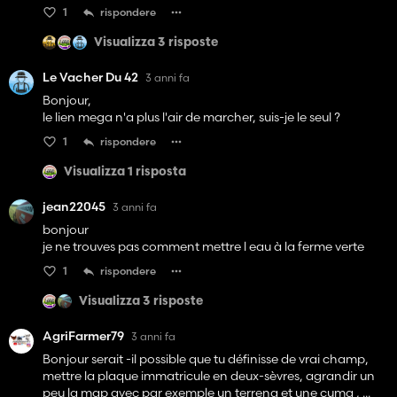
course play pour voir et je vous tiens au courant.
1
rispondere
Visualizza 3 risposte
Petite idée pour le futur: voir pour implémenter les missions
car ça peut être très utile dans une carrière hard. Il ne
Le Vacher Du 42
manque vraiment que ça pour l'instant.
3 anni fa
Bonjour,
le lien mega n'a plus l'air de marcher, suis-je le seul ?
1
rispondere
Visualizza 1 risposta
jean22045
3 anni fa
bonjour
je ne trouves pas comment mettre l eau à la ferme verte
1
rispondere
Visualizza 3 risposte
AgriFarmer79
3 anni fa
Bonjour serait -il possible que tu définisse de vrai champ,
mettre la plaque immatricule en deux-sèvres, agrandir un
peu la map avec par exemple un terrena et une cuma , ...