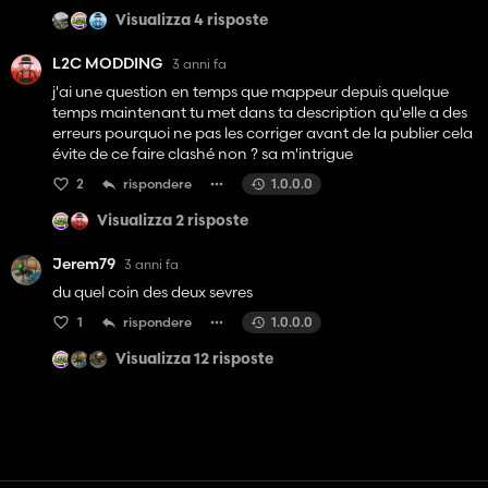
En tout cas j'ai hâte de commencer une carrière sur la
Visualizza 4 risposte
version finale, donc merci pour cette très belle map.
L2C MODDING
3 anni fa
j'ai une question en temps que mappeur depuis quelque
temps maintenant tu met dans ta description qu'elle a des
erreurs pourquoi ne pas les corriger avant de la publier cela
évite de ce faire clashé non ? sa m'intrigue
2
rispondere
1.0.0.0
Visualizza 2 risposte
Jerem79
3 anni fa
du quel coin des deux sevres
1
rispondere
1.0.0.0
Visualizza 12 risposte