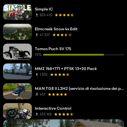
Simple IC
825 470
Elmcreek Snow 4x Edit
47 207
Tomos Puch SV 175
75%
MMZ 768+771 + PTSK 13+20 Pack
1 302
MAN TGE II L2H2 (servizio di risoluzione dei problemi della società di rete)
437
Interactive Control
453 168