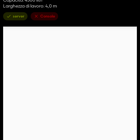
Larghezza di lavoro: 4,0 m
server
Console