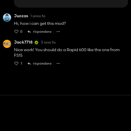
Juozas
1 anno fa
Hi, how i can get this mod?
0
rispondere
Jack7718
3 anni fa
Nice work! You should do a Rapid 600 like the one from
FS15
1
rispondere
Contatto
Aiuto