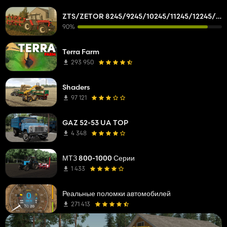
ZTS/ZETOR 8245/9245/10245/11245/12245/14245/16245
90%
Terra Farm
293 950
Shaders
97 121
GAZ 52-53 UA TOP
4 348
МТЗ 800-1000 Серии
1 433
Реальные поломки автомобилей
271 413