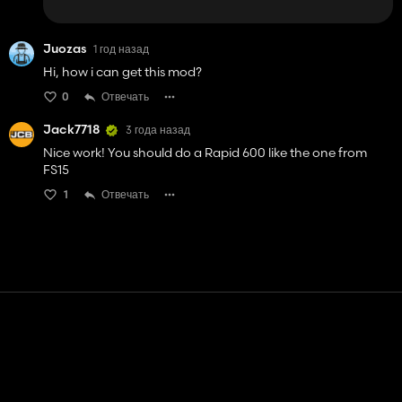
Juozas
1 год назад
Hi, how i can get this mod?
0
Отвечать
Jack7718
3 года назад
Nice work! You should do a Rapid 600 like the one from
FS15
1
Отвечать
Контакт
Помощь